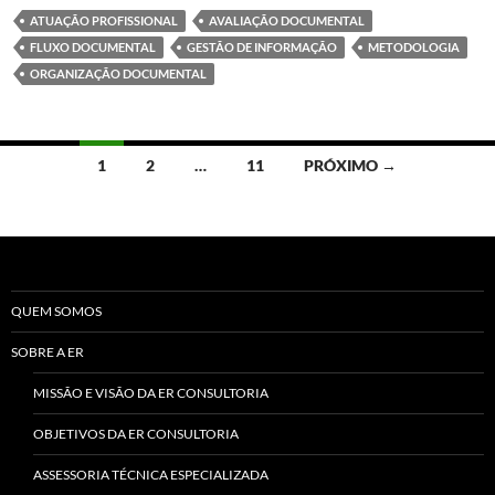
ATUAÇÃO PROFISSIONAL
AVALIAÇÃO DOCUMENTAL
FLUXO DOCUMENTAL
GESTÃO DE INFORMAÇÃO
METODOLOGIA
ORGANIZAÇÃO DOCUMENTAL
Navegação
1
2
…
11
PRÓXIMO →
por
posts
QUEM SOMOS
SOBRE A ER
MISSÃO E VISÃO DA ER CONSULTORIA
OBJETIVOS DA ER CONSULTORIA
ASSESSORIA TÉCNICA ESPECIALIZADA