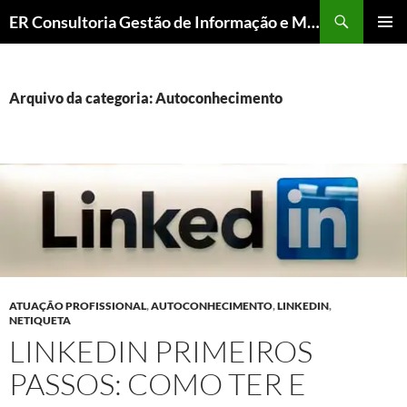
ER Consultoria Gestão de Informação e Memória Institucional
PULAR
MENU
PARA
PRINCI
O
CONTEÚDO
Arquivo da categoria: Autoconhecimento
ATUAÇÃO PROFISSIONAL
,
AUTOCONHECIMENTO
,
LINKEDIN
,
NETIQUETA
LINKEDIN PRIMEIROS
PASSOS: COMO TER E