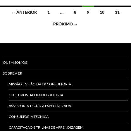
Navegação
← ANTERIOR
1
…
8
9
10
11
por
PRÓXIMO →
posts
QUEM SOMOS
SOBRE A ER
MISSÃO E VISÃO DA ER CONSULTORIA
OBJETIVOS DA ER CONSULTORIA
ASSESSORIA TÉCNICA ESPECIALIZADA
CONSULTORIA TÉCNICA
CAPACITAÇÃO E TRILHAS DE APRENDIZAGEM