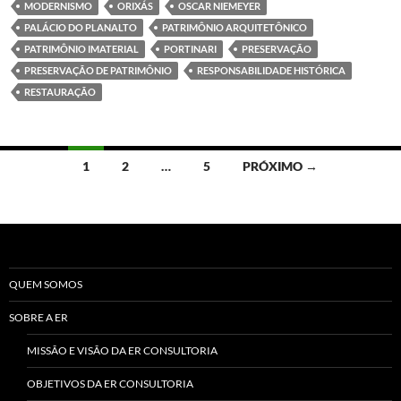
MODERNISMO
ORIXÁS
OSCAR NIEMEYER
PALÁCIO DO PLANALTO
PATRIMÔNIO ARQUITETÔNICO
PATRIMÔNIO IMATERIAL
PORTINARI
PRESERVAÇÃO
PRESERVAÇÃO DE PATRIMÔNIO
RESPONSABILIDADE HISTÓRICA
RESTAURAÇÃO
Navegação
1
2
…
5
PRÓXIMO →
por
posts
QUEM SOMOS
SOBRE A ER
MISSÃO E VISÃO DA ER CONSULTORIA
OBJETIVOS DA ER CONSULTORIA