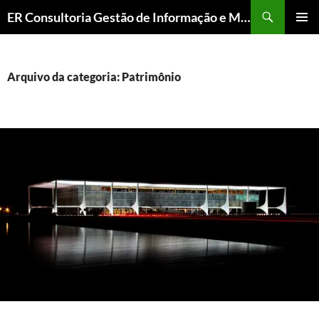
ER Consultoria Gestão de Informação e Memória Institucional
PULAR
MENU
PARA
PRINCI
O
CONTEÚDO
Arquivo da categoria: Patrimônio