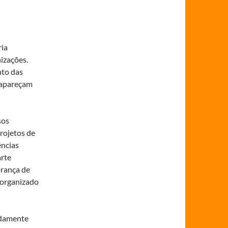
ria
izações.
nto das
sapareçam
sos
projetos de
ências
arte
brança de
 organizado
ndamente