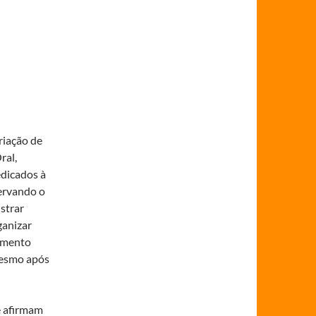
riação de
ral,
edicados à
servando o
strar
ganizar
cimento
mesmo após
e afirmam