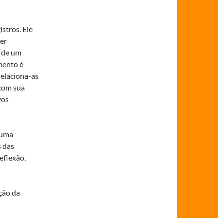
stros. Ele
er
a de um
mento é
relaciona-as
 com sua
vos
 uma
s das
eflexão,
ção da