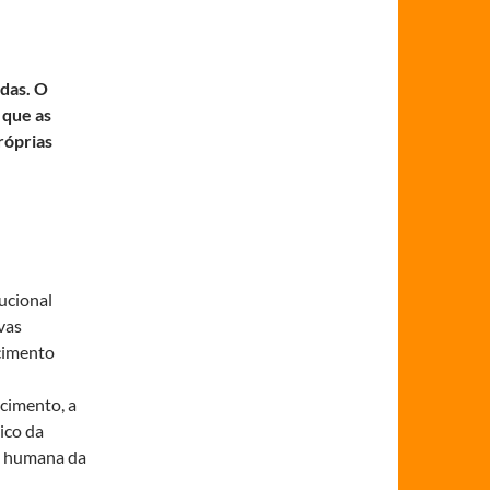
adas. O
 que as
róprias
ucional
vas
ecimento
cimento, a
ico da
e humana da