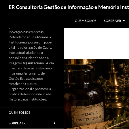
ER Consultoria Gestão de Informação e Memória Inst
PULAR PARA O CONTEÚDO
Apoiamos a utilização da
QUEM SOMOS
SOBRE A ER
Informação como base para
gerar Conhecimento e
Inovação nas empresas.
Defendemos que a Memória
Institucional possui um papel
vital na valorização do Capital
Intelectual, ajudando a
consolidar a Identidade e a
Imagem Organizacional. Além
disso, ela deve ser vista como
mais uma ferramenta de
Gestão Estratégica que
fortalece a Cultura
Organizacional e promove a
prática da Responsabilidade
Histórica nas instituições.
QUEM SOMOS
SOBRE A ER