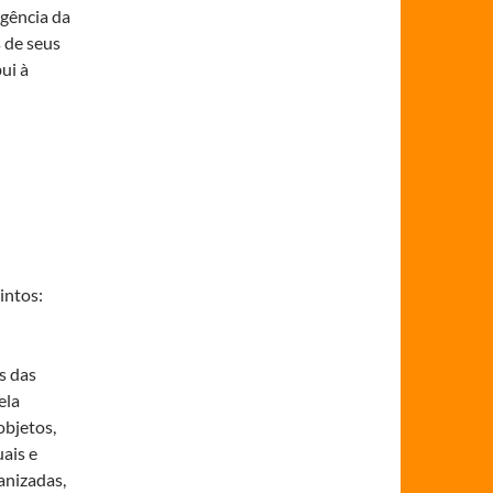
igência da
 de seus
ui à
intos:
s das
ela
objetos,
uais e
anizadas,