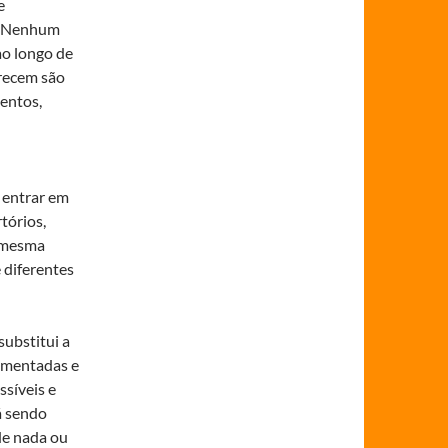
e
. Nenhum
ao longo de
erecem são
entos,
 entrar em
tórios,
A mesma
 diferentes
substitui a
umentadas e
ssíveis e
á sendo
de nada ou