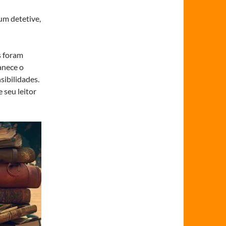
um detetive,
s foram
anece o
sibilidades.
 seu leitor