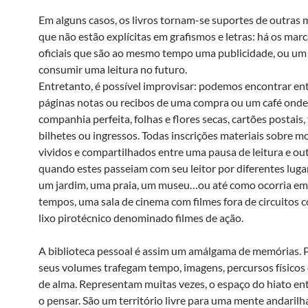
Em alguns casos, os livros tornam-se suportes de outras
que não estão explícitas em grafismos e letras: há os mar
oficiais que são ao mesmo tempo uma publicidade, ou um
consumir uma leitura no futuro.
Entretanto, é possível improvisar: podemos encontrar en
páginas notas ou recibos de uma compra ou um café onde o
companhia perfeita, folhas e flores secas, cartões postais, 
bilhetes ou ingressos. Todas inscrições materiais sobre 
vividos e compartilhados entre uma pausa de leitura e ou
quando estes passeiam com seu leitor por diferentes lugar
um jardim, uma praia, um museu…ou até como ocorria e
tempos, uma sala de cinema com filmes fora de circuitos c
lixo pirotécnico denominado filmes de ação.
A biblioteca pessoal é assim um amálgama de memórias. 
seus volumes trafegam tempo, imagens, percursos físicos
de alma. Representam muitas vezes, o espaço do hiato entr
o pensar. São um território livre para uma mente andarilh