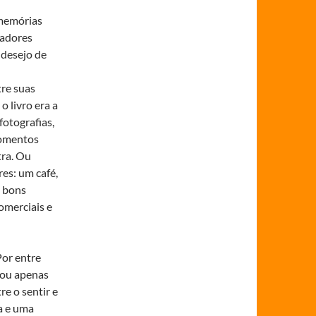
 memórias
cadores
 desejo de
tre suas
 livro era a
fotografias,
momentos
tra. Ou
es: um café,
m bons
omerciais e
Por entre
 ou apenas
e o sentir e
a e uma