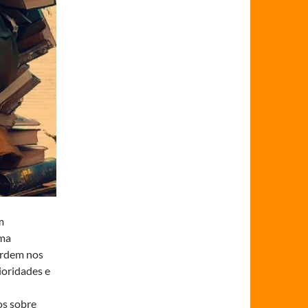
m
uma
ordem nos
ioridades e
os sobre