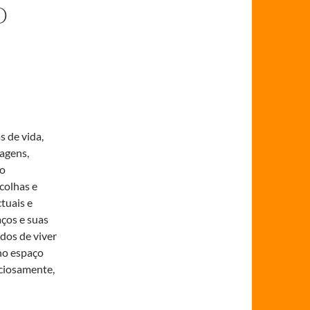
O
s de vida,
agens,
ço
colhas e
ctuais e
ços e suas
dos de viver
no espaço
uciosamente,