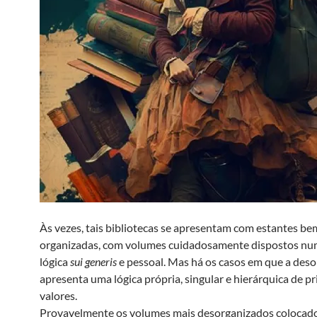
Às vezes, tais bibliotecas se apresentam com estantes be
organizadas, com volumes cuidadosamente dispostos n
lógica
sui
generis
e pessoal. Mas há os casos em que a des
apresenta uma lógica própria, singular e hierárquica de pr
valores.
Provavelmente os volumes mais desorganizados colocad