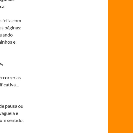
icar
m feita com
nas páginas:
 quando
minhos e
s,
rcorrer as
ificativa…
de pausa ou
vagueia e
 um sentido,