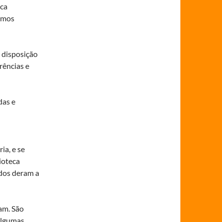
eca
remos
 disposição
rências e
das e
ia, e se
ioteca
idos deram a
am. São
 algumas