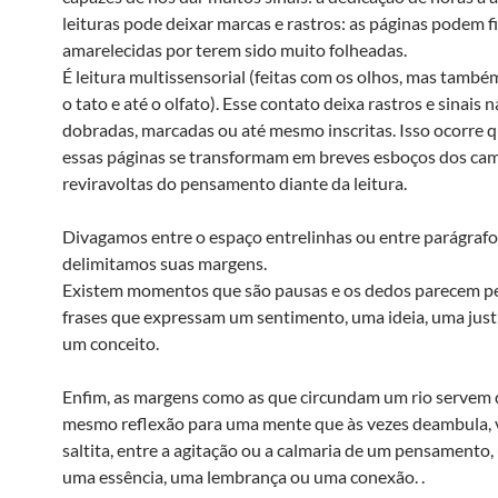
leituras pode deixar marcas e rastros: as páginas podem f
amarelecidas por terem sido muito folheadas.
É leitura multissensorial (feitas com os olhos, mas també
o tato e até o olfato). Esse contato deixa rastros e sinais 
dobradas, marcadas ou até mesmo inscritas. Isso ocorre
essas páginas se transformam em breves esboços dos ca
reviravoltas do pensamento diante da leitura.
Divagamos entre o espaço entrelinhas ou entre parágrafo
delimitamos suas margens.
Existem momentos que são pausas e os dedos parecem pe
frases que expressam um sentimento, uma ideia, uma just
um conceito.
Enfim, as margens como as que circundam um rio servem 
mesmo reflexão para uma mente que às vezes deambula, 
saltita, entre a agitação ou a calmaria de um pensamento,
uma essência, uma lembrança ou uma conexão. .