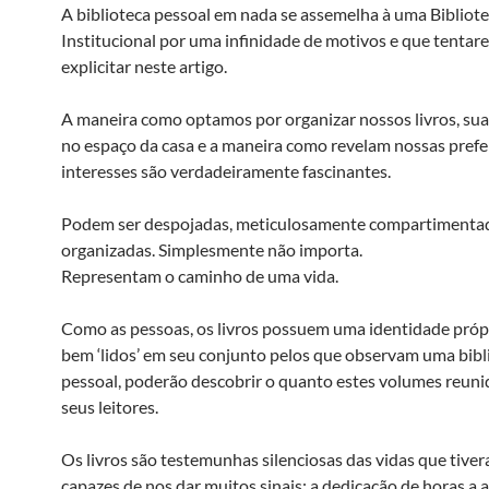
A biblioteca pessoal em nada se assemelha à uma Bibliot
Institucional por uma infinidade de motivos e que tenta
explicitar neste artigo.
A maneira como optamos por organizar nossos livros, sua
no espaço da casa e a maneira como revelam nossas prefe
interesses são verdadeiramente fascinantes.
Podem ser despojadas, meticulosamente compartimenta
organizadas. Simplesmente não importa.
Representam o caminho de uma vida.
Como as pessoas, os livros possuem uma identidade própr
bem ‘lidos’ em seu conjunto pelos que observam uma bibl
pessoal, poderão descobrir o quanto estes volumes reun
seus leitores.
Os livros são testemunhas silenciosas das vidas que tiver
capazes de nos dar muitos sinais: a dedicação de horas a