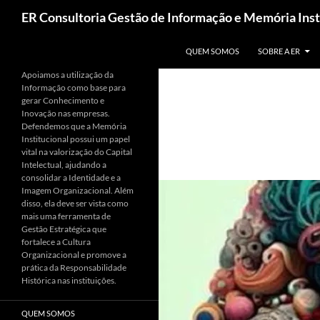
Pesquisar
ER Consultoria Gestão de Informação e Memória Inst
PULAR PARA O CONTEÚDO
QUEM SOMOS
SOBRE A ER
Apoiamos a utilização da
Informação como base para
gerar Conhecimento e
Inovação nas empresas.
Defendemos que a Memória
Institucional possui um papel
vital na valorização do Capital
Intelectual, ajudando a
consolidar a Identidade e a
Imagem Organizacional. Além
disso, ela deve ser vista como
mais uma ferramenta de
Gestão Estratégica que
fortalece a Cultura
Organizacional e promove a
prática da Responsabilidade
Histórica nas instituições.
QUEM SOMOS