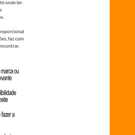
té onde ler.
e
s.
roporcional
ões, faz com
encontrar.