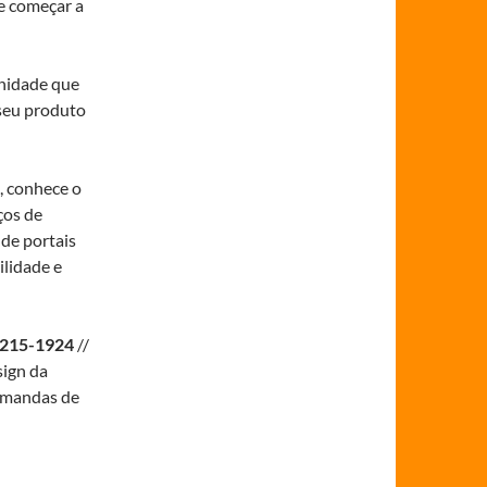
e começar a
unidade que
 seu produto
, conhece o
ços de
de portais
ilidade e
215-1924
//
ign da
emandas de