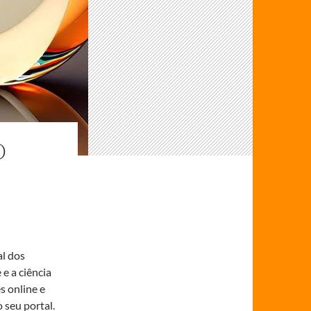
O
al dos
e a ciência
s online e
 seu portal.