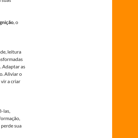
gnição
, o
e, leitura
ansformadas
. Adaptar as
. Aliviar o
vir a criar
-las,
nformação,
, perde sua