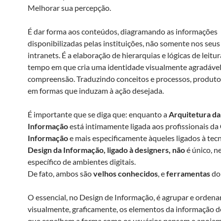
Melhorar sua percepção.
É dar forma aos conteúdos, diagramando as informações
disponibilizadas pelas instituições, não somente nos seus
intranets. É a elaboração de hierarquias e lógicas de leit
tempo em que cria uma identidade visualmente agradável e
compreensão. Traduzindo conceitos e processos, produtos
em formas que induzam à ação desejada.
É importante que se diga que: enquanto a
Arquitetura da
Informação
está intimamente ligada aos profissionais da
Informação
e mais especificamente àqueles ligados à tecn
Design da Informação, ligado à designers, não
é único, 
específico de ambientes digitais.
De fato, ambos são
velhos conhecidos
, e
ferramentas
do
O essencial, no Design de Informação, é agrupar e ordena
visualmente, graficamente, os elementos da informação 
que espelhem a forma como os usuários pensam e apoiem