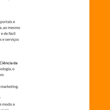
 portais e
ura, ao mesmo
 de fácil
 e serviços
Ciência da
ologia, o
nem
 marketing.
r
de modo a
 suas