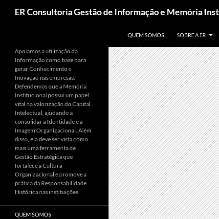
Pesquisar
ER Consultoria Gestão de Informação e Memória Inst
PULAR PARA O CONTEÚDO
QUEM SOMOS
SOBRE A ER
Apoiamos a utilização da
Informação como base para
gerar Conhecimento e
Inovação nas empresas.
Defendemos que a Memória
Institucional possui um papel
vital na valorização do Capital
Intelectual, ajudando a
consolidar a Identidade e a
Imagem Organizacional. Além
disso, ela deve ser vista como
mais uma ferramenta de
Gestão Estratégica que
fortalece a Cultura
Organizacional e promove a
prática da Responsabilidade
Histórica nas instituições.
QUEM SOMOS