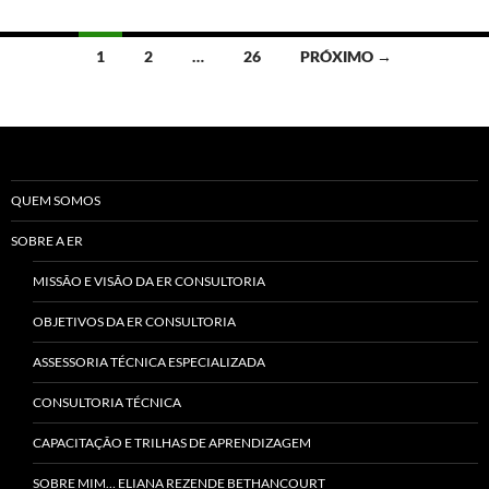
Navegação
1
2
…
26
PRÓXIMO →
por
posts
QUEM SOMOS
SOBRE A ER
MISSÃO E VISÃO DA ER CONSULTORIA
OBJETIVOS DA ER CONSULTORIA
ASSESSORIA TÉCNICA ESPECIALIZADA
CONSULTORIA TÉCNICA
CAPACITAÇÃO E TRILHAS DE APRENDIZAGEM
SOBRE MIM… ELIANA REZENDE BETHANCOURT