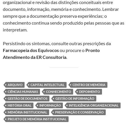
organizacional e revisão das distinções conceituais entre
documento, informação, memória e conhecimento. Lembrar
sempre que a documentação preserva experiências; o
conhecimento continua sendo produzido pelas pessoas que as
interpretam.
Persistindo os sintomas, consulte outras prescrições da
Farmacopeia dos Equívocos
ou procure o
Pronto
Atendimento da ER Consultoria
.
ARQUIVO
CAPITAL INTELECTUAL
CENTRO DE MEMÓRIA
CIÊNCIAS HUMANAS
CONHECIMENTO
DEPOIMENTO
GESTÃO DE DOCUMENTOS
GESTÃO DE INFORMAÇÃO
HISTÓRIA ORAL
INFORMAÇÃO
INTELIGÊNCIA ORGANIZACIONAL
MEMÓRIA INSTITUCIONAL
PRESERVAÇÃO E CONSERVAÇÃO
PROJETO DE MEMÓRIA INSTITUCIONAL