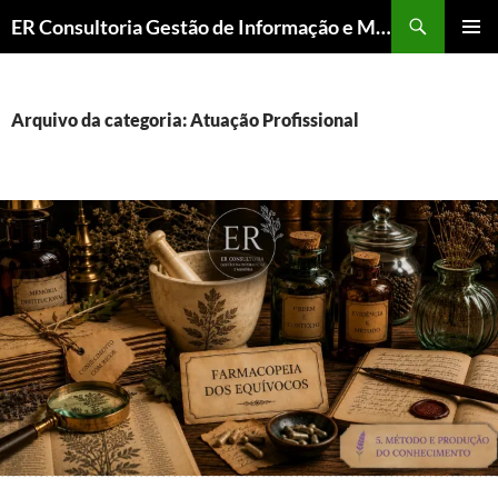
ER Consultoria Gestão de Informação e Memória Institucional
PULAR
MENU
PARA
PRINCI
O
CONTEÚDO
Arquivo da categoria: Atuação Profissional