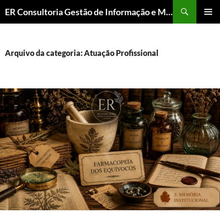
ER Consultoria Gestão de Informação e Memória Institucional
PULAR
MENU
PARA
PRINCI
O
CONTEÚDO
Arquivo da categoria: Atuação Profissional