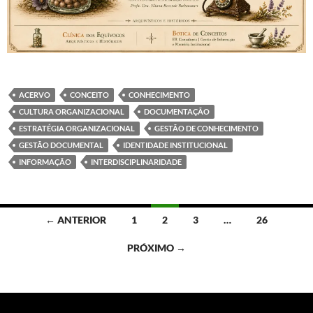
ACERVO
CONCEITO
CONHECIMENTO
CULTURA ORGANIZACIONAL
DOCUMENTAÇÃO
ESTRATÉGIA ORGANIZACIONAL
GESTÃO DE CONHECIMENTO
GESTÃO DOCUMENTAL
IDENTIDADE INSTITUCIONAL
INFORMAÇÃO
INTERDISCIPLINARIDADE
Navegação
← ANTERIOR
1
2
3
…
26
por
PRÓXIMO →
posts