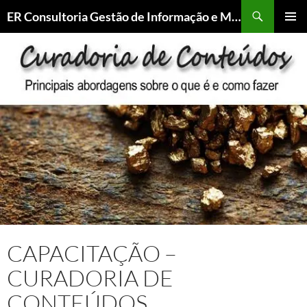
Pesquisar
ER Consultoria Gestão de Informação e Memória Institucional
PULAR
MENU
PARA
PRINCI
O
CONTEÚDO
CAPACITAÇÃO –
CURADORIA DE
CONTEÚDOS