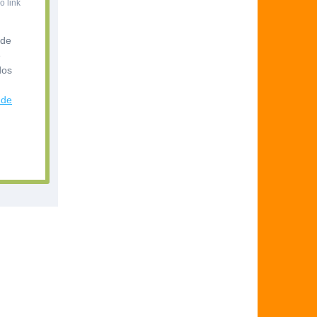
o link
 de
ê
dos
 de