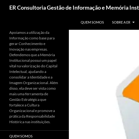
Pesquisar
ER Consultoria Gestão de Informação e Memória Inst
PULAR PARA O CONTEÚDO
QUEM SOMOS
SOBRE A ER
Apoiamos a utilização da
Informação como base para
gerar Conhecimento e
Inovação nas empresas.
Defendemos que a Memória
Institucional possui um papel
vital na valorização do Capital
Intelectual, ajudando a
consolidar a Identidade e a
Imagem Organizacional. Além
disso, ela deve ser vista como
mais uma ferramenta de
Gestão Estratégica que
fortalece a Cultura
Organizacional e promove a
prática da Responsabilidade
Histórica nas instituições.
QUEM SOMOS