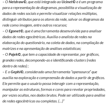
– O
Netdraw©
, que está integrado ao
Ucinet©
e é um programa
para a representação de diagramas, possibilita a visualização de
dados de redes sociais e permite visualizar relações múltiplas,
distinguir atributos para os atores da rede, salvar os diagramas da
rede como imagem, entre outros recursos;
– O
Egonet©
, que é uma ferramenta desenvolvida para analisar
dados de redes egocêntricas. Auxilia o analista de redes na
elaboração do questionário, na coleta de dados, na compilação de
matrizes e na apresentação de análises estatísticas;
– O
Pajek©
, que tem a capacidade de representar, por gráficos,
grandes redes, decompondo-as e identificando clusters (redes
dentro de redes) ;
– E o
Gephi©
, considerado uma ferramenta “opensource” que
auxilia na exploração e compreensão de dados a partir de gráficos.
Ele permite que o usuário possa interagir com a representação,
manipular as estruturas, formas e cores para revelar propriedades,
por vezes ocultas, nos dados brutos. Pode ser utilizado para análise
de redes egocêntricas ou completas. (…)”