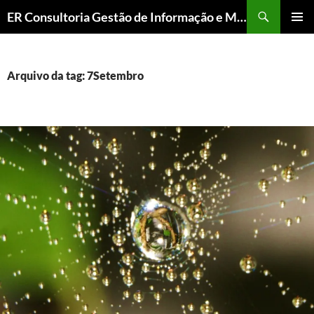
ER Consultoria Gestão de Informação e Memória Institucional
PULAR
MENU
PARA
PRINCI
O
CONTEÚDO
Arquivo da tag: 7Setembro