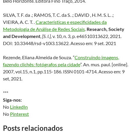
Belo Horizonte. Editora Fino Traço, 2014.
SILVA, T. F. da .; RAMOS, T. C. da S. .; DAVID , H. M. S. L. .;
VIEIRA, A. C. T. .
Características e especificidades da
Metodologia de Análise de Redes Sociais
.
Research, Society
and Development
,
[S. l.]
, v. 10, n. 3, p. e46510313622, 2021.
DOI: 10.33448/rsd-v10i3.13622. Acesso em: 9 set. 2021
Rezende, Eliana Almeida de Souza. ”
Construindo imagens,
fazendo clichês: fotógrafos pela cidade
”. An. mus. paul. [online].
2007, vol.15, n.1, pp.115-186. ISSN 0101-4714. Acesso em: 9
set, 2021.
***
Siga-nos:
No
LinkedIn
No
Pinterest
Posts relacionados