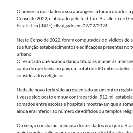
O universo dos dados e sua abrangência foram obtidos a p
Censo de 2022, elaborado pelo Instituto Brasileiro de Geo
Estatística (IBGE), divulgado em 02/02/2024.
Neste Censo de 2022, foram computados e divididos de 
sua função estabelecimentos e edificações presentes no t
urbano.
O resultado que acabou dando título às inúmeras manch
conta de que havia no país um total de 580 mil estabelec
considerados religiosos.
Nada de novo teria sido acrescentado se um outro regist
tivesse sido posto em sua contrapartida: 512 mil estabel
somados entre escolas e hospitais mostravam que a som
ainda era inferior ao número de edifícios ou templos relig
Ou seja, a conclusão imediata destes dados era que o Bras
mais templos religiosos do que a soma de instituições de 