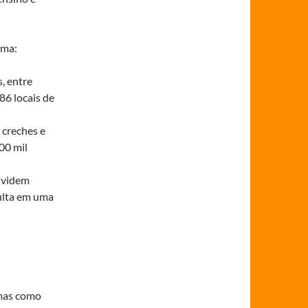
rma:
, entre
86 locais de
 creches e
00 mil
dividem
sulta em uma
 mas como