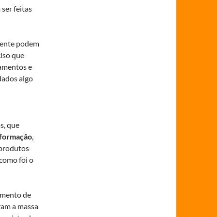
ser feitas
smente podem
ciso que
namentos e
dados algo
s, que
nformação
,
 produtos
 como foi o
imento de
aram a massa