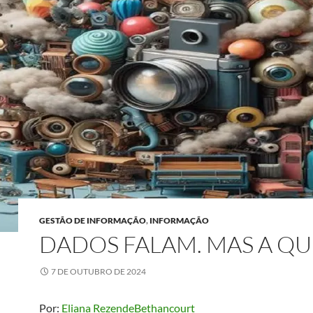
GESTÃO DE INFORMAÇÃO
,
INFORMAÇÃO
DADOS FALAM. MAS A Q
7 DE OUTUBRO DE 2024
Por:
Eliana RezendeBethancourt