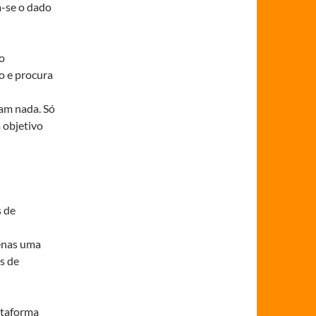
a-se o dado
o
o e procura
cam nada. Só
 objetivo
s de
penas uma
s de
ataforma