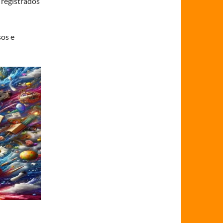
 registrados
sos e