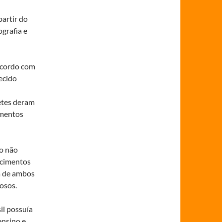
artir do
grafia e
acordo com
ecido
etes deram
imentos
ro não
ecimentos
a de ambos
iosos.
il possuía
ensino e