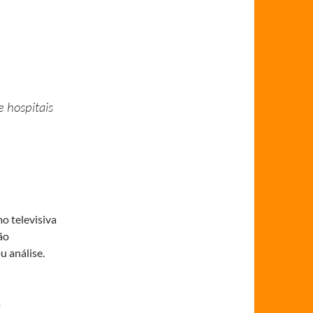
e hospitais
o televisiva
ão
 análise.
a