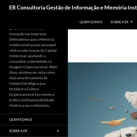
ER Consultoria Gestão de Informação e Memória Inst
PULAR PARA O CONTEÚDO
Apoiamos a utilização da
QUEM SOMOS
SOBRE A ER
Informação como base para
gerar Conhecimento e
Inovação nas empresas.
Defendemos que a Memória
Institucional possui um papel
vital na valorização do Capital
Intelectual, ajudando a
consolidar a Identidade e a
Imagem Organizacional. Além
disso, ela deve ser vista como
mais uma ferramenta de
Gestão Estratégica que
fortalece a Cultura
Organizacional e promove a
prática da Responsabilidade
Histórica nas instituições.
QUEM SOMOS
SOBRE A ER