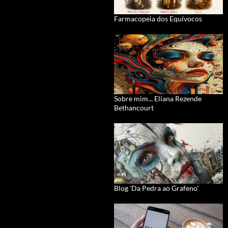
Farmacopeia dos Equívocos
Sobre mim... Eliana Rezende
Bethancourt
Blog 'Da Pedra ao Grafeno'