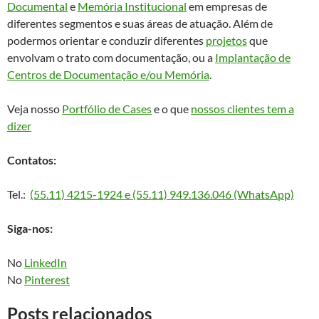
Documental
e
Memória Institucional
em empresas de
diferentes segmentos e suas áreas de atuação. Além de
podermos orientar e conduzir diferentes
projetos
que
envolvam o trato com documentação, ou a
Implantação de
Centros de Documentação e/ou Memória
.
Veja nosso
Portfólio de Cases
e o que
nossos clientes tem a
dizer
Contatos:
Tel.:
(55.11) 4215-1924 e (55.11) 949.136.046 (WhatsApp)
Siga-nos:
No
LinkedIn
No
Pinterest
Posts relacionados