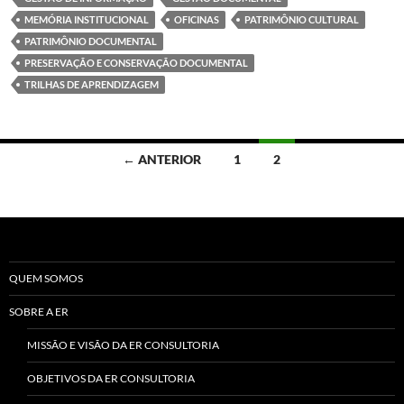
MEMÓRIA INSTITUCIONAL
OFICINAS
PATRIMÔNIO CULTURAL
PATRIMÔNIO DOCUMENTAL
PRESERVAÇÃO E CONSERVAÇÃO DOCUMENTAL
TRILHAS DE APRENDIZAGEM
Navegação
← ANTERIOR
1
2
por
posts
QUEM SOMOS
SOBRE A ER
MISSÃO E VISÃO DA ER CONSULTORIA
OBJETIVOS DA ER CONSULTORIA