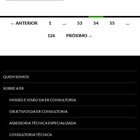
Navegação
← ANTERIOR
1
…
53
54
55
…
por
126
PRÓXIMO →
posts
QUEM SOMOS
SOBRE A ER
MISSÃO E VISÃO DA ER CONSULTORIA
OBJETIVOS DA ER CONSULTORIA
ASSESSORIA TÉCNICA ESPECIALIZADA
CONSULTORIA TÉCNICA