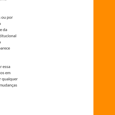
s ou por
a
e da
titucional
a
parece
r essa
tos em
r qualquer
s mudanças