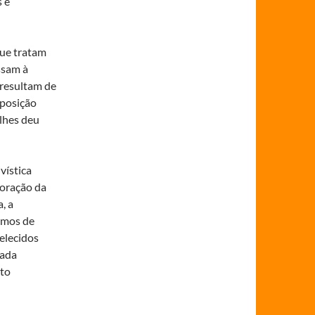
 e
ue tratam
ssam à
 resultam de
 posição
lhes deu
vística
boração da
, a
smos de
elecidos
cada
to