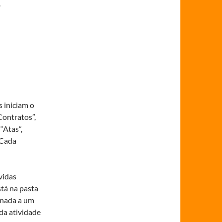
.
s iniciam o
Contratos”,
“Atas”,
 Cada
vidas
tá na pasta
onada a um
da atividade