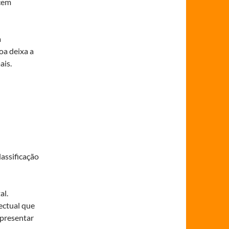
cem
a
oa deixa a
ais.
assificação
al.
ectual que
epresentar