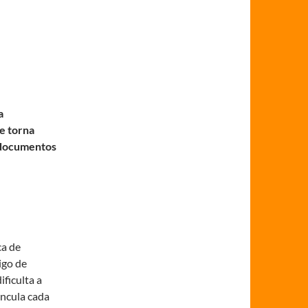
a
e torna
s documentos
ca de
igo de
ficulta a
incula cada