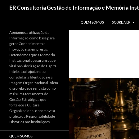
Pesquisar
ER Consultoria Gestão de Informação e Memória Inst
PULAR PARA O CONTEÚDO
QUEM SOMOS
SOBRE A ER
Apoiamos a utilização da
Informação como base para
gerar Conhecimento e
Inovação nas empresas.
Defendemos que a Memória
Institucional possui um papel
vital na valorização do Capital
Intelectual, ajudando a
consolidar a Identidade e a
Imagem Organizacional. Além
disso, ela deve ser vista como
mais uma ferramenta de
Gestão Estratégica que
fortalece a Cultura
Organizacional e promove a
prática da Responsabilidade
Histórica nas instituições.
QUEM SOMOS