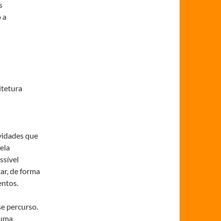
s
 a
itetura
ividades que
ela
ssível
ar, de forma
entos.
se percurso.
 uma