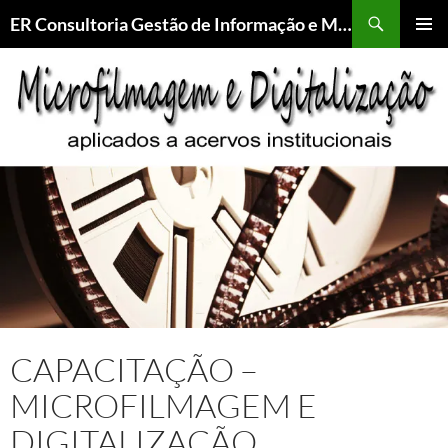
Pesquisar
ER Consultoria Gestão de Informação e Memória Institucional
PULAR
MENU
PARA
PRINCI
O
CONTEÚDO
CAPACITAÇÃO –
MICROFILMAGEM E
DIGITALIZAÇÃO