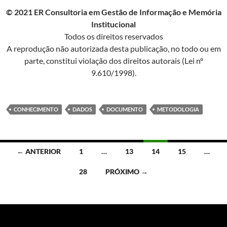
© 2021 ER Consultoria em Gestão de Informação e Memória
Institucional
Todos os direitos reservados
A reprodução não autorizada desta publicação, no todo ou em
parte, constitui violação dos direitos autorais (Lei nº
9.610/1998).
CONHECIMENTO
DADOS
DOCUMENTO
METODOLOGIA
Navegação
← ANTERIOR
1
…
13
14
15
…
por
28
PRÓXIMO →
posts