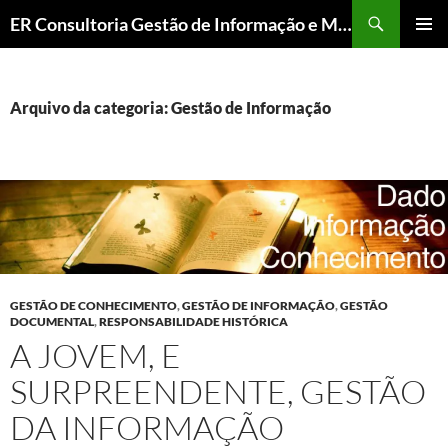
ER Consultoria Gestão de Informação e Memória Institucional
PULAR
MENU
PARA
PRINCI
O
CONTEÚDO
Arquivo da categoria: Gestão de Informação
GESTÃO DE CONHECIMENTO
,
GESTÃO DE INFORMAÇÃO
,
GESTÃO
DOCUMENTAL
,
RESPONSABILIDADE HISTÓRICA
A JOVEM, E
SURPREENDENTE, GESTÃO
DA INFORMAÇÃO