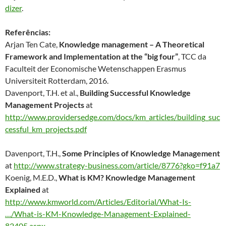
dizer
.
Referências:
Arjan Ten Cate,
Knowledge management – A Theoretical
Framework and Implementation at the “big four”
, TCC da
Faculteit der Economische Wetenschappen Erasmus
Universiteit Rotterdam, 2016.
Davenport, T.H. et al.,
Building Successful Knowledge
Management Projects
at
http://www.providersedge.com/docs/km_articles/building_suc
cessful_km_projects.pdf
Davenport, T.H.,
Some Principles of Knowledge Management
at
http://www.strategy-business.com/article/8776?gko=f91a7
Koenig, M.E.D.,
What is KM? Knowledge Management
Explained
at
http://www.kmworld.com/Articles/Editorial/What-Is-
…/What-is-KM-Knowledge-Management-Explained-
82405.aspx