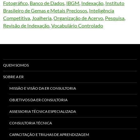
Fotográfico
, 
Banco de Dados
, 
IBGM
, 
Indexação
, 
Instituto
Brasileiro de Gemas e Metais Preciosos
, 
Inteligência
Competitiva
, 
Joalheria
, 
Organização de Acervo
, 
Pesquisa
, 
Revisão de Indexação
, 
Vocabulário Controlado
QUEM SOMOS
SOBRE A ER
MISSÃO E VISÃO DA ER CONSULTORIA
OBJETIVOS DA ER CONSULTORIA
ASSESSORIA TÉCNICA ESPECIALIZADA
CONSULTORIA TÉCNICA
CAPACITAÇÃO E TRILHAS DE APRENDIZAGEM