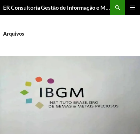
ER Consultoria Gestão de Informação e Memória Institucional
PULAR
MENU
PARA
PRINCI
O
CONTEÚDO
Arquivos