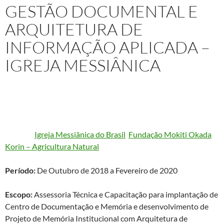
GESTÃO DOCUMENTAL E
ARQUITETURA DE
INFORMAÇÃO APLICADA –
IGREJA MESSIÂNICA
Projeto:
Gestão Documental e Arquitetura de Informação
aplicada a Projetos de Memória Institucional: da elaboração à
divulgação
Cliente:
Igreja Messiânica do Brasil
,
Fundação Mokiti Okada
e
Korin – Agricultura Natural
Período:
De Outubro de 2018 a Fevereiro de 2020
Escopo:
Assessoria Técnica e Capacitação para implantação de
Centro de Documentação e Memória e desenvolvimento de
Projeto de Memória Institucional com Arquitetura de