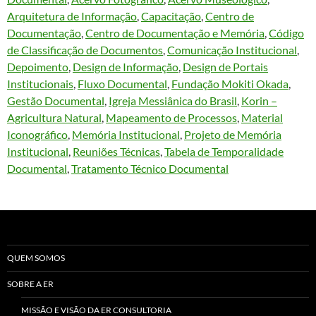
Arquitetura de Informação
, 
Capacitação
, 
Centro de
Documentação
, 
Centro de Documentação e Memória
, 
Código
de Classificação de Documentos
, 
Comunicação Institucional
, 
Depoimento
, 
Design de Informação
, 
Design de Portais
Institucionais
, 
Fluxo Documental
, 
Fundação Mokiti Okada
, 
Gestão Documental
, 
Igreja Messiânica do Brasil
, 
Korin –
Agricultura Natural
, 
Mapeamento de Processos
, 
Material
Iconográfico
, 
Memória Institucional
, 
Projeto de Memória
Institucional
, 
Reuniões Técnicas
, 
Tabela de Temporalidade
Documental
, 
Tratamento Técnico Documental
QUEM SOMOS
SOBRE A ER
MISSÃO E VISÃO DA ER CONSULTORIA