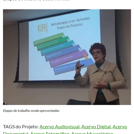
Etapas do trabalho sendo apresentadas
TAGS do Projeto:
Acervo Audiovisual
, 
Acervo Digital
, 
Acervo
Documental
, 
Acervo Fotográfico
, 
Acervo Museológico
, 