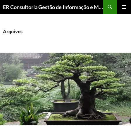
ER Consultoria Gestão de Informação e Memória Institucional
PULAR
MENU
PARA
PRINCI
O
CONTEÚDO
Arquivos