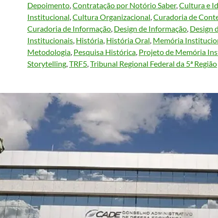
Depoimento
, 
Contratação por Notório Saber
, 
Cultura e I
Institucional
, 
Cultura Organizacional
, 
Curadoria de Cont
Curadoria de Informação
, 
Design de Informação
, 
Design d
Institucionais
, 
História
, 
História Oral
, 
Memória Institucio
Metodologia
, 
Pesquisa Histórica
, 
Projeto de Memória Ins
Storytelling
, 
TRF5
, 
Tribunal Regional Federal da 5ª Região