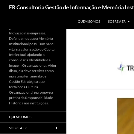
ER Consultoria Gestão de Informação e Memória Inst
PULAR PARA O CONTEÚDO
Apoiamos a utilização da
QUEM SOMOS
SOBRE A ER
Informação como base para
gerar Conhecimento e
Inovação nas empresas.
Defendemos que a Memória
Institucional possui um papel
vital na valorização do Capital
Intelectual, ajudando a
consolidar a Identidade e a
Imagem Organizacional. Além
disso, ela deve ser vista como
mais uma ferramenta de
Gestão Estratégica que
fortalece a Cultura
Organizacional e promove a
prática da Responsabilidade
Histórica nas instituições.
QUEM SOMOS
SOBRE A ER