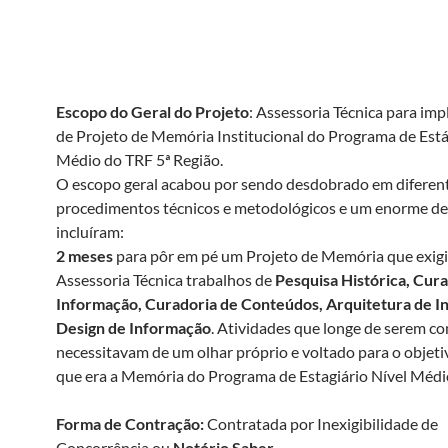
Projeto:
Desenvolvimento do Projeto de Memória Institu
5ª Região Semeando o Futuro – Memória do Programa Es
Nível Médio
Escopo do Geral do Projeto
: Assessoria Técnica para im
de Projeto de Memória Institucional do Programa de Está
Médio do TRF 5ª Região.
O escopo geral acabou por sendo desdobrado em diferent
procedimentos técnicos e metodológicos e um enorme de
incluíram:
2 meses
para pôr em pé um Projeto de Memória que exigi
Assessoria Técnica trabalhos de
Pesquisa Histórica, Cur
Informação, Curadoria de Conteúdos, Arquitetura de I
Design de Informação
. Atividades que longe de serem co
necessitavam de um olhar próprio e voltado para o objeti
que era a Memória do Programa de Estagiário Nível Méd
Forma de Contração:
Contratada por Inexigibilidade de
Concorrência ou
Notório Saber