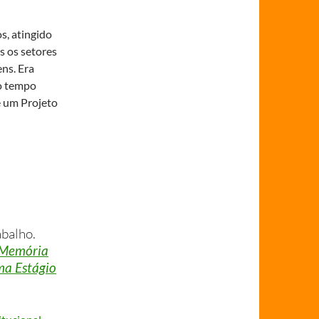
s, atingido
s os setores
ens. Era
mo tempo
de um Projeto
abalho.
 Memória
ma Estágio