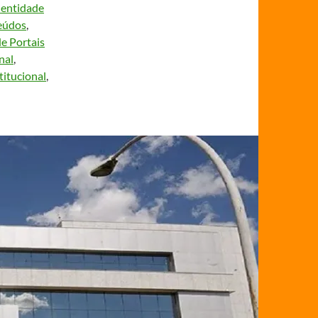
dentidade
eúdos
, 
e Portais
nal
, 
titucional
, 