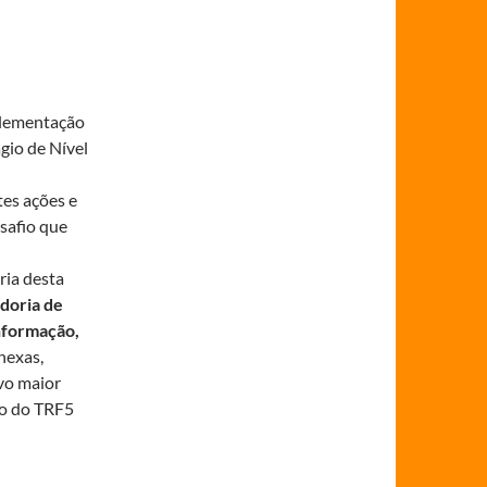
cional TRF
tágio de
plementação
gio de Nível
es ações e
safio que
ria desta
adoria de
nformação,
nexas,
vo maior
io do TRF5