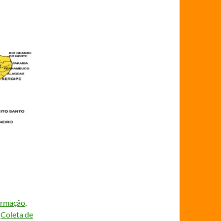
ormação
, 
 
Coleta de