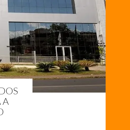
ÚDOS
 A
O