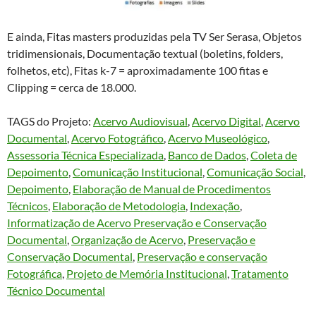
E ainda, Fitas masters produzidas pela TV Ser Serasa, Objetos
tridimensionais, Documentação textual (boletins, folders,
folhetos, etc), Fitas k-7 = aproximadamente 100 fitas e
Clipping = cerca de 18.000.
TAGS do Projeto:
Acervo Audiovisual
, 
Acervo Digital
, 
Acervo
Documental
, 
Acervo Fotográfico
, 
Acervo Museológico
, 
Assessoria Técnica Especializada
, 
Banco de Dados
, 
Coleta de
Depoimento
, 
Comunicação Institucional
, 
Comunicação Social
, 
Depoimento
, 
Elaboração de Manual de Procedimentos
Técnicos
, 
Elaboração de Metodologia
, 
Indexação
, 
Informatização de Acervo Preservação e Conservação
Documental
, 
Organização de Acervo
, 
Preservação e
Conservação Documental
, 
Preservação e conservação
Fotográfica
, 
Projeto de Memória Institucional
, 
Tratamento
Técnico Documental