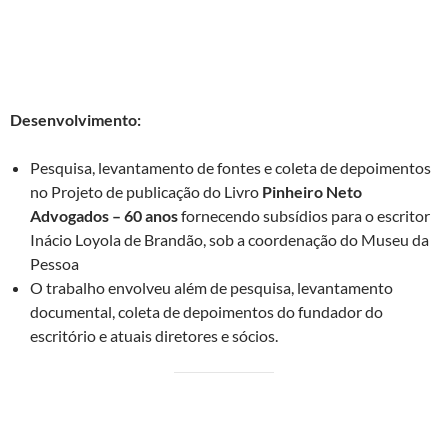
Advogados – 60 anos,
para a produção do Livro
Comemorativo.
Cliente:
Pinheiro Neto Advogados
Desenvolvimento:
Pesquisa, levantamento de fontes e coleta de depoimentos
no Projeto de publicação do Livro
Pinheiro Neto
Advogados – 60 anos
fornecendo subsídios para o escritor
Inácio Loyola de Brandão, sob a coordenação do Museu da
Pessoa
O trabalho envolveu além de pesquisa, levantamento
documental, coleta de depoimentos do fundador do
escritório e atuais diretores e sócios.
III – Projeto
: Coordenação de Arquivo Histórico Clube Esperia