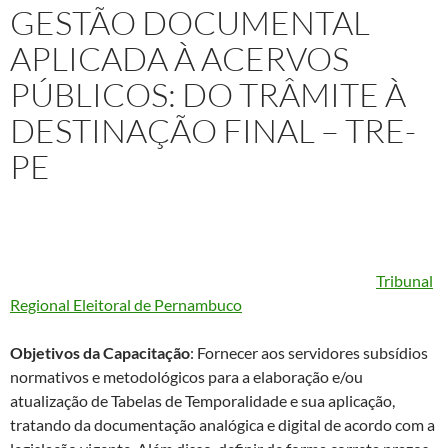
GESTÃO DOCUMENTAL
APLICADA À ACERVOS
PÚBLICOS: DO TRÂMITE À
DESTINAÇÃO FINAL – TRE-
PE
Projeto
: Capacitação Técnica In Company de Curso “
Gestão
Documental aplicada à Acervos Públicos: do trâmite à
destinação final
” ministrado à servidores do TRE/PE (
Tribunal
Regional Eleitoral de Pernambuco
)
Objetivos da Capacitação
: Fornecer aos servidores subsídios
normativos e metodológicos para a elaboração e/ou
atualização de Tabelas de Temporalidade e sua aplicação,
tratando da documentação analógica e digital de acordo com a