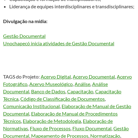
Liderança de equipes interdisciplinares e transdisciplinares;
Divulgação na mídia:
Gestão Documental
Unochapecó inicia atividades de Gestão Documental
TAGS do Projeto:
Acervo Digital
, 
Acervo Documental
, 
Acervo
Fotográfico
, 
Acervo Museológico
, 
Análise
, 
Análise
Documental
, 
Banco de Dados
, 
Capacitação
, 
Capacitação
Técnica
, 
Código de Classificação de Documentos
, 
Comunicação Institucional
, 
Elaboração de Manual de Gestão
Documental
, 
Elaboração de Manual de Procedimentos
Técnicos
, 
Elaboração de Metodologia
, 
Elaboração de
Normativas
, 
Fluxo de Processos
, 
Fluxo Documental
, 
Gestão
Documental
, 
Mapeamento de Processos
, 
Normatização
, 