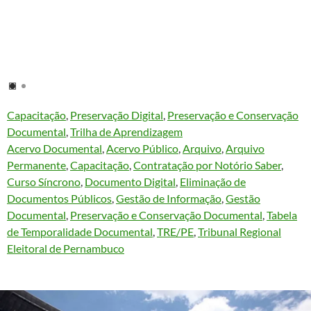
Capacitação
, 
Preservação Digital
, 
Preservação e Conservação
Documental
, 
Trilha de Aprendizagem
Acervo Documental
, 
Acervo Público
, 
Arquivo
, 
Arquivo
Permanente
, 
Capacitação
, 
Contratação por Notório Saber
, 
Curso Síncrono
, 
Documento Digital
, 
Eliminação de
Documentos Públicos
, 
Gestão de Informação
, 
Gestão
Documental
, 
Preservação e Conservação Documental
, 
Tabela
de Temporalidade Documental
, 
TRE/PE
, 
Tribunal Regional
Eleitoral de Pernambuco