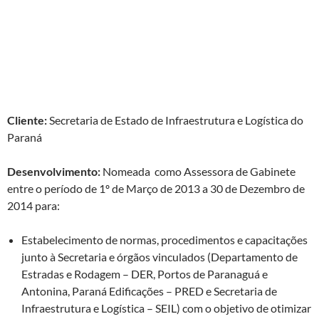
Projeto:
Assessoria Técnica/Gestão Estratégica para a Área de
Gestão Documental, com exercício no Gabinete do Secretário
da Secretaria de Estado de Infraestrutura e Logística (SEIL) do
Paraná.
Cliente:
Secretaria de Estado de Infraestrutura e Logística do
Paraná
Desenvolvimento:
Nomeada como Assessora de Gabinete
entre o período de 1º de Março de 2013 a 30 de Dezembro de
2014 para:
Estabelecimento de normas, procedimentos e capacitações
junto à Secretaria e órgãos vinculados (Departamento de
Estradas e Rodagem – DER, Portos de Paranaguá e
Antonina, Paraná Edificações – PRED e Secretaria de
Infraestrutura e Logística – SEIL) com o objetivo de otimizar