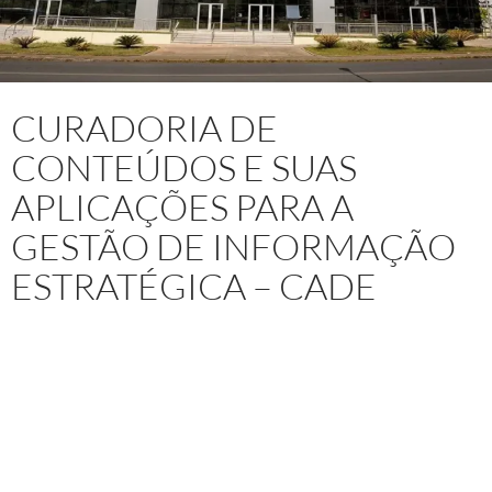
CURADORIA DE
CONTEÚDOS E SUAS
APLICAÇÕES PARA A
GESTÃO DE INFORMAÇÃO
ESTRATÉGICA – CADE
Pro
jeto: Capacitação Técnica In Company
Curadoria de
Conteúdos e suas aplicações para a Gestão de Informação
Estratégica
para Conselho Administrativo de Defesa
Econômica (CADE), Autarquia Federal brasileira, vinculada ao
Ministério da Justiça e Segurança Pública