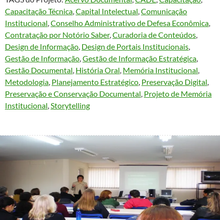
Capacitação Técnica
, 
Capital Intelectual
, 
Comunicação
Institucional
, 
Conselho Administrativo de Defesa Econômica
, 
Contratação por Notório Saber
, 
Curadoria de Conteúdos
, 
Design de Informação
, 
Design de Portais Institucionais
, 
Gestão de Informação
, 
Gestão de Informação Estratégica
, 
Gestão Documental
, 
História Oral
, 
Memória Institucional
, 
Metodologia
, 
Planejamento Estratégico
, 
Preservação Digital
, 
Preservação e Conservação Documental
, 
Projeto de Memória
Institucional
, 
Storytelling