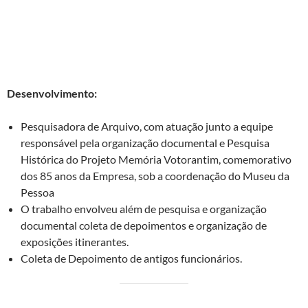
I – Projeto:
Pesquisa Histórica do
Projeto Memória
Votoranti
m, comemorativo dos 85 anos da Empresa.
Cliente:
Votorantim S.A.
Desenvolvimento:
Pesquisadora de Arquivo, com atuação junto a equipe
responsável pela organização documental e Pesquisa
Histórica do Projeto Memória Votorantim, comemorativo
dos 85 anos da Empresa, sob a coordenação do Museu da
Pessoa
O trabalho envolveu além de pesquisa e organização
documental coleta de depoimentos e organização de
exposições itinerantes.
Coleta de Depoimento de antigos funcionários.
II – Projeto:
Pesquisa Histórica do
Projeto Pinheiro Neto