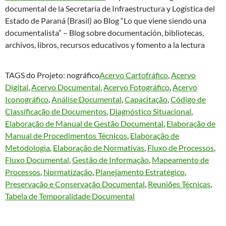
documental de la Secretaría de Infraestructura y Logística del
Estado de Paraná (Brasil) ao Blog “Lo que viene siendo una
documentalista” – Blog sobre documentación, bibliotecas,
archivos, libros, recursos educativos y fomento a la lectura
TAGS do Projeto: nográfico
Acervo Cartofráfico
, 
Acervo
Digital
, 
Acervo Documental
, 
Acervo Fotográfico
, 
Acervo
Iconográfico
, 
Análise Documental
, 
Capacitação
, 
Código de
Classificação de Documentos
, 
Diagnóstico Situacional
, 
Elaboração de Manual de Gestão Documental
, 
Elaboração de
Manual de Procedimentos Técnicos
, 
Elaboração de
Metodologia
, 
Elaboração de Normativas
, 
Fluxo de Processos
, 
Fluxo Documental
, 
Gestão de Informação
, 
Mapeamento de
Processos
, 
Normatização
, 
Planejamento Estratégico
, 
Preservação e Conservação Documental
, 
Reuniões Técnicas
, 
Tabela de Temporalidade Documental