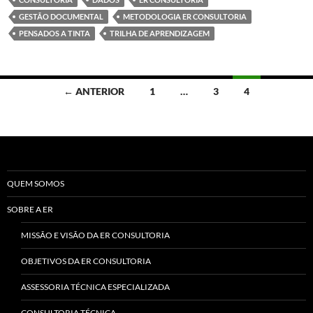
GESTÃO DOCUMENTAL
METODOLOGIA ER CONSULTORIA
PENSADOS A TINTA
TRILHA DE APRENDIZAGEM
Navegação
← ANTERIOR
1
…
3
4
por
posts
QUEM SOMOS
SOBRE A ER
MISSÃO E VISÃO DA ER CONSULTORIA
OBJETIVOS DA ER CONSULTORIA
ASSESSORIA TÉCNICA ESPECIALIZADA
CONSULTORIA TÉCNICA