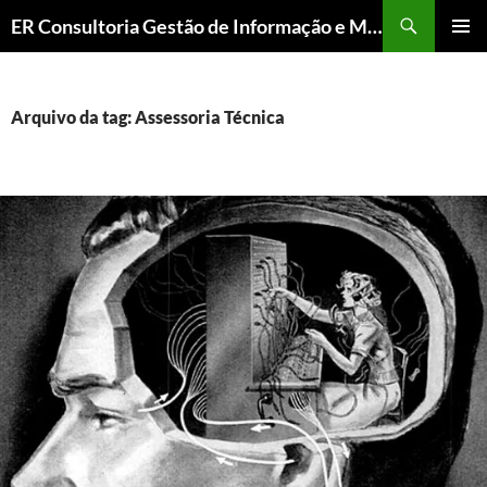
ER Consultoria Gestão de Informação e Memória Institucional
PULAR
MENU
PARA
PRINCI
O
CONTEÚDO
Arquivo da tag: Assessoria Técnica