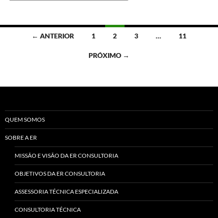
Navegação
← ANTERIOR
1
2
3
…
11
por
PRÓXIMO →
posts
QUEM SOMOS
SOBRE A ER
MISSÃO E VISÃO DA ER CONSULTORIA
OBJETIVOS DA ER CONSULTORIA
ASSESSORIA TÉCNICA ESPECIALIZADA
CONSULTORIA TÉCNICA