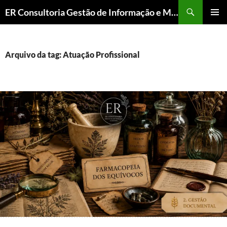
ER Consultoria Gestão de Informação e Memória Institucional
PULAR
MENU
PARA
PRINCI
O
CONTEÚDO
Arquivo da tag: Atuação Profissional