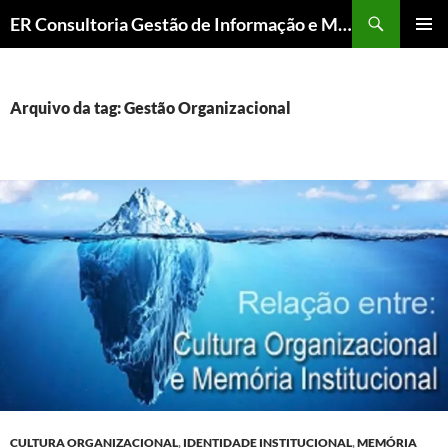
ER Consultoria Gestão de Informação e Memória Institucional
PULAR
MENU
PARA
PRINCI
O
CONTEÚDO
Arquivo da tag: Gestão Organizacional
CULTURA ORGANIZACIONAL
,
IDENTIDADE INSTITUCIONAL
,
MEMÓRIA