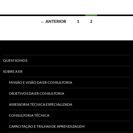
Navegação
← ANTERIOR
1
2
por
posts
QUEM SOMOS
SOBRE A ER
MISSÃO E VISÃO DA ER CONSULTORIA
OBJETIVOS DA ER CONSULTORIA
ASSESSORIA TÉCNICA ESPECIALIZADA
CONSULTORIA TÉCNICA
CAPACITAÇÃO E TRILHAS DE APRENDIZAGEM