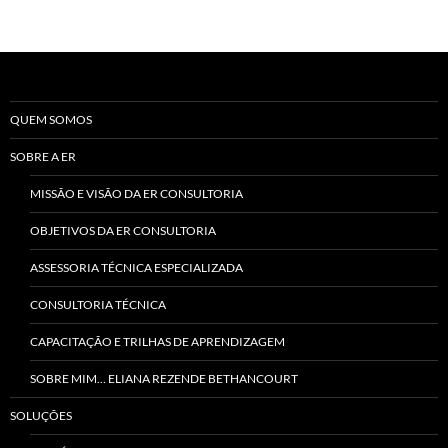
por
posts
QUEM SOMOS
SOBRE A ER
MISSÃO E VISÃO DA ER CONSULTORIA
OBJETIVOS DA ER CONSULTORIA
ASSESSORIA TÉCNICA ESPECIALIZADA
CONSULTORIA TÉCNICA
CAPACITAÇÃO E TRILHAS DE APRENDIZAGEM
SOBRE MIM… ELIANA REZENDE BETHANCOURT
SOLUÇÕES