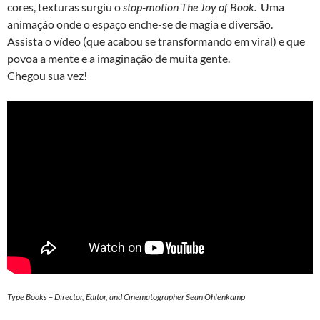
cores, texturas surgiu o
stop-motion
The Joy of Book.
Uma
animação onde o espaço enche-se de magia e diversão.
Assista o vídeo (que acabou se transformando em viral) e que
povoa a mente e a imaginação de muita gente.
Chegou sua vez!
Type Books – Director, Editor, and Cinematographer Sean Ohlenkamp