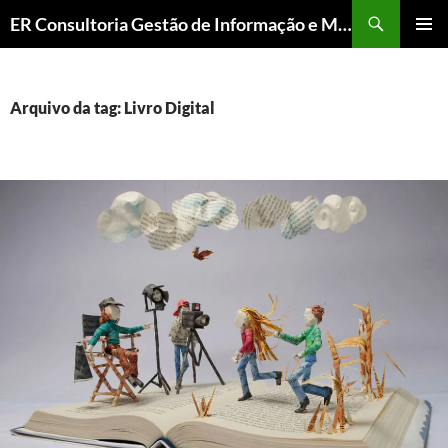
ER Consultoria Gestão de Informação e Memória Institucional
PULAR
MENU
PARA
PRINCI
O
CONTEÚDO
Arquivo da tag: Livro Digital