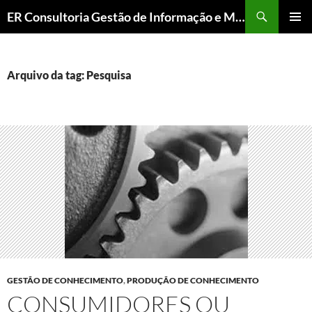
ER Consultoria Gestão de Informação e Memória Institucional
PULAR
MENU
PARA
PRINCI
O
CONTEÚDO
Arquivo da tag: Pesquisa
GESTÃO DE CONHECIMENTO
,
PRODUÇÃO DE CONHECIMENTO
CONSUMIDORES OU