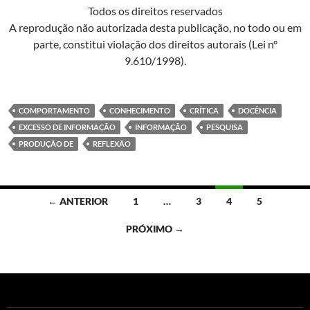
Todos os direitos reservados
A reprodução não autorizada desta publicação, no todo ou em
parte, constitui violação dos direitos autorais (Lei nº
9.610/1998).
COMPORTAMENTO
CONHECIMENTO
CRÍTICA
DOCÊNCIA
EXCESSO DE INFORMAÇÃO
INFORMAÇÃO
PESQUISA
PRODUÇÃO DE
REFLEXÃO
Navegação
← ANTERIOR
1
…
3
4
5
por
PRÓXIMO →
posts