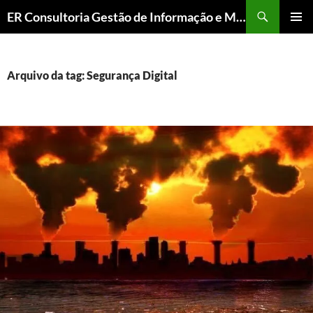
ER Consultoria Gestão de Informação e Memória Institucional
PULAR
MENU
PARA
PRINCI
O
CONTEÚDO
Arquivo da tag: Segurança Digital