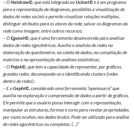
– O
Netdraw©
, que está integrado ao
Ucinet©
e é um programa
para a representação de diagramas, possibilita a visualização de
dados de redes sociais e permite visualizar relações múltiplas,
distinguir atributos para os atores da rede, salvar os diagramas da
rede como imagem, entre outros recursos;
– O
Egonet©
, que é uma ferramenta desenvolvida para analisar
dados de redes egocêntricas. Auxilia o analista de redes na
elaboração do questionário, na coleta de dados, na compilação de
matrizes e na apresentação de análises estatísticas;
– O
Pajek©
, que tem a capacidade de representar, por gráficos,
grandes redes, decompondo-as e identificando clusters (redes
dentro de redes) ;
– E o
Gephi©
, considerado uma ferramenta “opensource” que
auxilia na exploração e compreensão de dados a partir de gráficos.
Ele permite que o usuário possa interagir com a representação,
manipular as estruturas, formas e cores para revelar propriedades,
por vezes ocultas, nos dados brutos. Pode ser utilizado para análise
de redes egocêntricas ou completas. (…)”