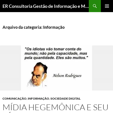
ER Consultoria Gestão de Informação e Memória Institucional
PULAR
MENU
PARA
PRINCI
O
CONTEÚDO
Arquivo da categoria: Informação
COMUNICAÇÃO
,
INFORMAÇÃO
,
SOCIEDADE DIGITAL
MÍDIA HEGEMÔNICA E SEU