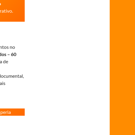
o
ativo.
ntos no
dos – 60
a de
documental,
ais
speria