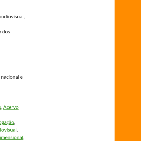
audiovisual,
o dos
 nacional e
o
, 
Acervo
ogação
, 
ovisual
, 
dimensional
, 