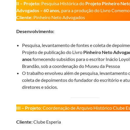
II – Projeto:
Pesquisa Histórica do
Projeto Pinheiro Net
Advogados – 60 anos,
para a produção do Livro Comemor
Cliente:
Pinheiro Neto Advogados
Desenvolvimento:
Pesquisa, levantamento de fontes e coleta de depoime
Projeto de publicação do Livro
Pinheiro Neto Advoga
anos
fornecendo subsídios para o escritor Inácio Loyol
Brandão, sob a coordenação do Museu da Pessoa
O trabalho envolveu além de pesquisa, levantamento 
coleta de depoimentos do fundador do escritório e atu
diretores e sócios.
III – Projeto
: Coordenação de Arquivo Histórico Clube E
Cliente:
Clube Esperia