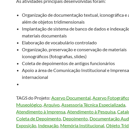
As atividades principais desenvolvidas foram:
Organização de documentação textual, iconográfica e 
além de objetos tridimensionais
Implantação de sistema de banco de dados e indexaçã
materiais documentais
Elaboração de vocabulário controlado
Organização, preservação e conservação de materiais
iconográficos (fotografias, slides)
Coleta de depoimentos de antigos funcionários
Apoio a área de Comunicação Institucional e Imprensa
internacional
TAGS do Projeto:
Acervo Documental
, 
Acervo Fotográfic
Museológico
, 
Arquivo
, 
Assessoria Técnica Especializada
, 
Atendimento à Imprensa
, 
Atendimento à Pesquisa
, 
Catal
Coleta de Depoimento
, 
Depoimento
, 
Documentação Audi
Exposição
, 
Indexação
, 
Memória Institucional
, 
Objeto Tri