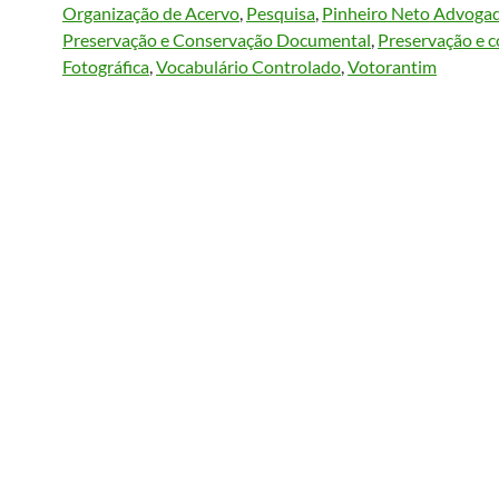
Organização de Acervo
, 
Pesquisa
, 
Pinheiro Neto Advoga
Preservação e Conservação Documental
, 
Preservação e 
Fotográfica
, 
Vocabulário Controlado
, 
Votorantim