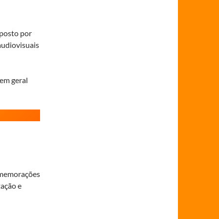
mposto por
audiovisuais
em geral
comemorações
tação e