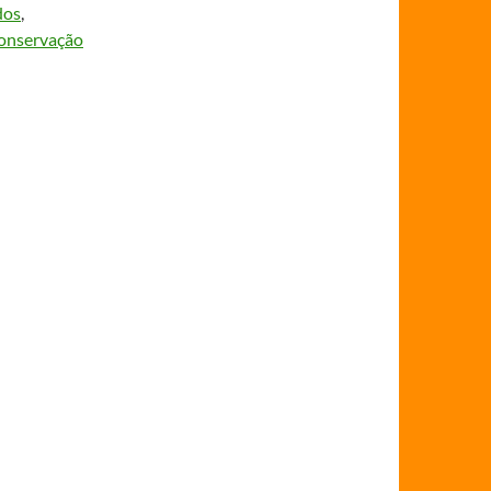
dos
, 
conservação