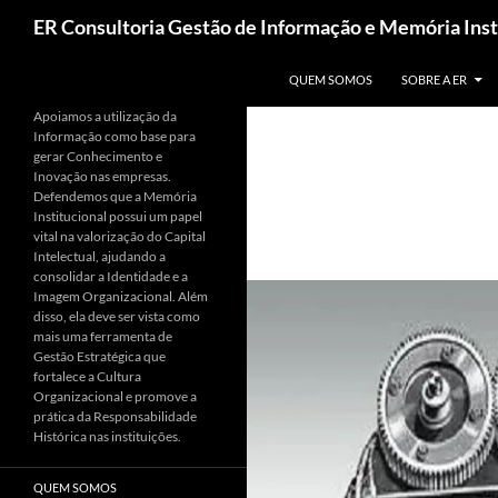
Pesquisar
ER Consultoria Gestão de Informação e Memória Inst
PULAR PARA O CONTEÚDO
QUEM SOMOS
SOBRE A ER
Apoiamos a utilização da
Informação como base para
gerar Conhecimento e
Inovação nas empresas.
Defendemos que a Memória
Institucional possui um papel
vital na valorização do Capital
Intelectual, ajudando a
consolidar a Identidade e a
Imagem Organizacional. Além
disso, ela deve ser vista como
mais uma ferramenta de
Gestão Estratégica que
fortalece a Cultura
Organizacional e promove a
prática da Responsabilidade
Histórica nas instituições.
QUEM SOMOS