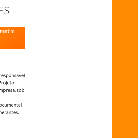
ES
ranti
m,
 responsável
Projeto
mpresa, sob
documental
nerantes.