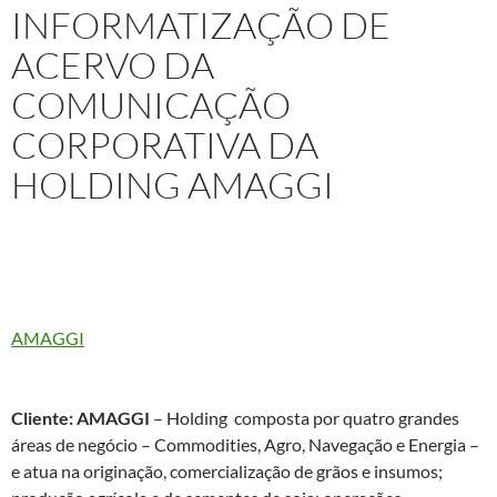
INFORMATIZAÇÃO DE
ACERVO DA
COMUNICAÇÃO
CORPORATIVA DA
HOLDING AMAGGI
Projeto:
Assessoria Técnica e Consultoria para Informatização
de Acervo Documental, Iconográfico, Audiovisual e
Tridimensional da Comunicação Corporativa da Holding
AMAGGI
, com vistas à implantação de um Centro de Memória
para a instituição.
Cliente:
AMAGGI
– Holding composta por quatro grandes
áreas de negócio – Commodities, Agro, Navegação e Energia –
e atua na originação, comercialização de grãos e insumos;