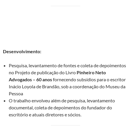
II – Projeto:
Pesquisa Histórica do
Projeto Pinheiro Neto
Advogados – 60 anos,
para a produção do Livro
Comemorativo.
Cliente:
Pinheiro Neto Advogados
Desenvolvimento:
Pesquisa, levantamento de fontes e coleta de depoimentos
no Projeto de publicação do Livro
Pinheiro Neto
Advogados – 60 anos
fornecendo subsídios para o escritor
Inácio Loyola de Brandão, sob a coordenação do Museu da
Pessoa
O trabalho envolveu além de pesquisa, levantamento
documental, coleta de depoimentos do fundador do
escritório e atuais diretores e sócios.