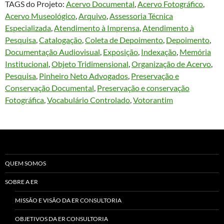
TAGS do Projeto:
Acervo Documental
, 
Acervo Fotográfico
, 
Acervo Museológico
, 
Arquivo
, 
Assessoria Técnica
Especializada
, 
Atendimento à Imprensa
, 
Atendimento à
Pesquisa
, 
Catalogação
, 
Coleta de Depoimento
, 
Depoimento
, 
Documentação Audiovisual
, 
Exposição
, 
Indexação
, 
Memória
Institucional
, 
Objeto Tridimensional
, 
Organização de Acervo
, 
Pesquisa
, 
Pinheiro Neto Advogados
, 
Preservação e
Conservação Documental
, 
Preservação e conservação
Fotográfica
, 
Vocabulário Controlado
, 
Votorantim
QUEM SOMOS
SOBRE A ER
MISSÃO E VISÃO DA ER CONSULTORIA
OBJETIVOS DA ER CONSULTORIA