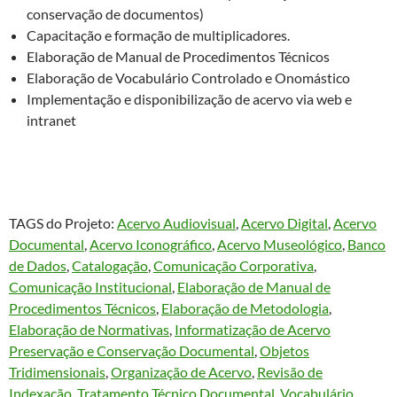
conservação de documentos)
Capacitação e formação de multiplicadores.
Elaboração de Manual de Procedimentos Técnicos
Elaboração de Vocabulário Controlado e Onomástico
Implementação e disponibilização de acervo via web e
intranet
TAGS do Projeto:
Acervo Audiovisual
, 
Acervo Digital
, 
Acervo
Documental
, 
Acervo Iconográfico
, 
Acervo Museológico
, 
Banco
de Dados
, 
Catalogação
, 
Comunicação Corporativa
, 
Comunicação Institucional
, 
Elaboração de Manual de
Procedimentos Técnicos
, 
Elaboração de Metodologia
, 
Elaboração de Normativas
, 
Informatização de Acervo
Preservação e Conservação Documental
, 
Objetos
Tridimensionais
, 
Organização de Acervo
, 
Revisão de
Indexação
, 
Tratamento Técnico Documental
, 
Vocabulário