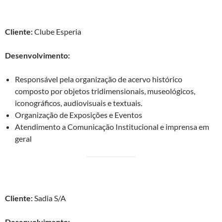
III – Projeto
: Coordenação de Arquivo Histórico Clube Esperia
Cliente:
Clube Esperia
Desenvolvimento:
Responsável pela organização de acervo histórico
composto por objetos tridimensionais, museológicos,
iconográficos, audiovisuais e textuais.
Organização de Exposições e Eventos
Atendimento a Comunicação Institucional e imprensa em
geral
IV – Projeto
: Implantação do Centro de Memória Sadia
Cliente:
Sadia S/A
Desenvolvimento: