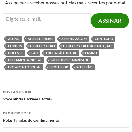
Assine para receber nossas notícias mais recentes por e-mail.
Digite seu e-mail…
ASSINAR
ALUNO
ANÁLISE SOCIAL
APRENDIZAGEM
CONTEÚDO
COVID19
DIGITALIZAÇÃO
DIGITALIZAÇÃO DA EDUCAÇÃO
DOCENTE
EAD
EDUCAÇÃO DIGITAL
ENSINO
FERRAMENTA DIGITAL
INTERDISCIPLINARIDADE
ISOLAMENTO SOCIAL
PROFESSOR
REFLEXÃO
Navegação
POST ANTERIOR
de
Você ainda Escreve Cartas?
posts
PRÓXIMO POST
Pelas Janelas do Confinamento