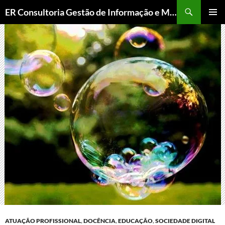
ER Consultoria Gestão de Informação e Memória Institucional
PULAR
MENU
PARA
PRINCI
O
CONTEÚDO
ATUAÇÃO PROFISSIONAL
,
DOCÊNCIA
,
EDUCAÇÃO
,
SOCIEDADE DIGITAL