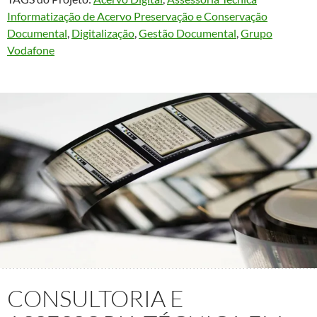
Informatização de Acervo Preservação e Conservação
Documental
, 
Digitalização
, 
Gestão Documental
, 
Grupo
Vodafone
CONSULTORIA E