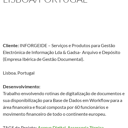
Projeto: Consultora Técnica em Arquivos Empresariais, com
Coordenação da Gestão Documental do Grupo Vodafone
(empresa europeia de telefonia móvel) – Lisboa – Portugal.
Cliente:
INFORGEIDE – Serviços e Produtos para Gestão
Electrónica de Informação Lda & Gadsa- Arquivo e Depósito
(Empresa Ibérica de Gestão Documental).
Lisboa. Portugal
Desenvolvimento:
Trabalho envolvendo rotinas de digitalização de documentos e
sua disponibilização para Base de Dados em Workflow para a
área financeira e fiscal composta por 60 funcionários e
movimento financeiro de todo o continente europeu.
TAGS do Projeto:
Acervo Digital
, 
Assessoria Técnica