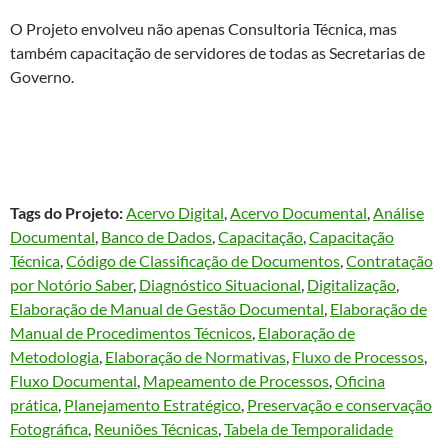
O Projeto envolveu não apenas Consultoria Técnica, mas
também capacitação de servidores de todas as Secretarias de
Governo.
Tags do Projeto:
Acervo Digital
, 
Acervo Documental
, 
Análise
Documental
, 
Banco de Dados
, 
Capacitação
, 
Capacitação
Técnica
, 
Código de Classificação de Documentos
, 
Contratação
por Notório Saber
, 
Diagnóstico Situacional
, 
Digitalização
, 
Elaboração de Manual de Gestão Documental
, 
Elaboração de
Manual de Procedimentos Técnicos
, 
Elaboração de
Metodologia
, 
Elaboração de Normativas
, 
Fluxo de Processos
, 
Fluxo Documental
, 
Mapeamento de Processos
, 
Oficina
prática
, 
Planejamento Estratégico
, 
Preservação e conservação
Fotográfica
, 
Reuniões Técnicas
, 
Tabela de Temporalidade