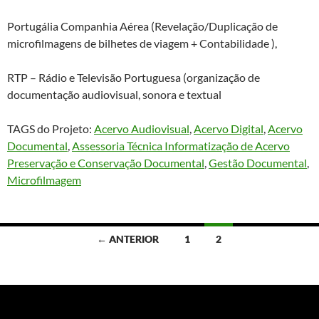
Portugália Companhia Aérea (Revelação/Duplicação de
microfilmagens de bilhetes de viagem + Contabilidade ),
RTP – Rádio e Televisão Portuguesa (organização de
documentação audiovisual, sonora e textual
TAGS do Projeto:
Acervo Audiovisual
, 
Acervo Digital
, 
Acervo
Documental
, 
Assessoria Técnica Informatização de Acervo
Preservação e Conservação Documental
, 
Gestão Documental
, 
Microfilmagem
Navegação
← ANTERIOR
1
2
por
posts