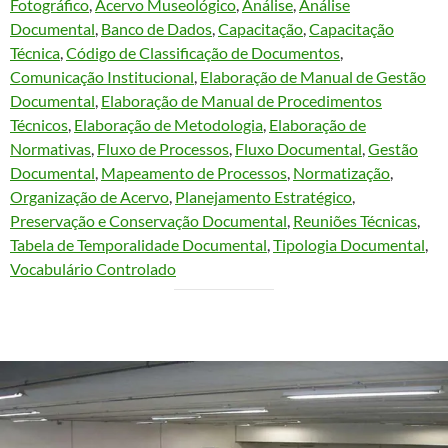
Fotográfico
, 
Acervo Museológico
, 
Análise
, 
Análise
Documental
, 
Banco de Dados
, 
Capacitação
, 
Capacitação
Técnica
, 
Código de Classificação de Documentos
, 
Comunicação Institucional
, 
Elaboração de Manual de Gestão
Documental
, 
Elaboração de Manual de Procedimentos
Técnicos
, 
Elaboração de Metodologia
, 
Elaboração de
Normativas
, 
Fluxo de Processos
, 
Fluxo Documental
, 
Gestão
Documental
, 
Mapeamento de Processos
, 
Normatização
, 
Organização de Acervo
, 
Planejamento Estratégico
, 
Preservação e Conservação Documental
, 
Reuniões Técnicas
, 
Tabela de Temporalidade Documental
, 
Tipologia Documental
, 
Vocabulário Controlado