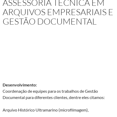
ASSESSORIA TÉCNICA EM
ARQUIVOS EMPRESARIAIS E
GESTÃO DOCUMENTAL
Projeto:
Consultoria e Assessoria Técnica
em Arquivos Empresariais e Gestão
Documental
Cliente:
RFS Gestão Documental e
Telecomunicações Lda – Lisboa – Portugal
Desenvolvimento:
Coordenação de equipes para os trabalhos de Gestão
Documental para diferentes clientes, dentre eles citamos:
Arquivo Histórico Ultramarino (microfilmagem),