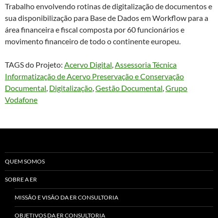
Trabalho envolvendo rotinas de digitalização de documentos e
sua disponibilização para Base de Dados em Workflow para a
área financeira e fiscal composta por 60 funcionários e
movimento financeiro de todo o continente europeu.
TAGS do Projeto:
Acervo Digital
, 
Assessoria Técnica
Informatização de Acervo Preservação e Conservação
Documental
, 
Digitalização
, 
Gestão Documental
, 
Grupo
Vodafone
QUEM SOMOS
SOBRE A ER
MISSÃO E VISÃO DA ER CONSULTORIA
OBJETIVOS DA ER CONSULTORIA