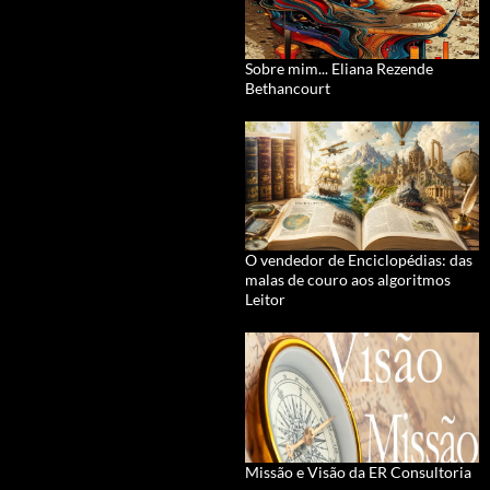
Sobre mim... Eliana Rezende
Bethancourt
O vendedor de Enciclopédias: das
malas de couro aos algoritmos
Leitor
Missão e Visão da ER Consultoria