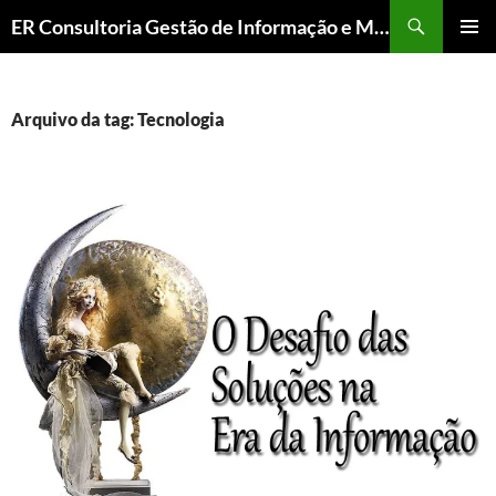
ER Consultoria Gestão de Informação e Memória Institucional
PULAR
MENU
PARA
PRINCI
O
CONTEÚDO
Arquivo da tag: Tecnologia