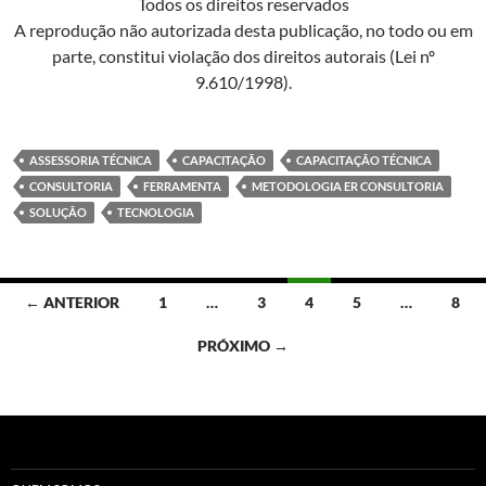
Todos os direitos reservados
A reprodução não autorizada desta publicação, no todo ou em
parte, constitui violação dos direitos autorais (Lei nº
9.610/1998).
ASSESSORIA TÉCNICA
CAPACITAÇÃO
CAPACITAÇÃO TÉCNICA
CONSULTORIA
FERRAMENTA
METODOLOGIA ER CONSULTORIA
SOLUÇÃO
TECNOLOGIA
Navegação
← ANTERIOR
1
…
3
4
5
…
8
por
PRÓXIMO →
posts