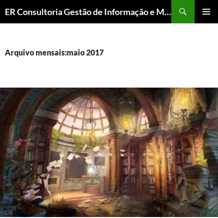
ER Consultoria Gestão de Informação e Memória Institucional
PULAR
MENU
PARA
PRINCI
O
CONTEÚDO
Arquivo mensais:maio 2017