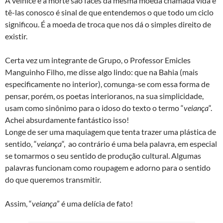
A velhice e a morte são faces da mesma moeda chamada vida e
tê-las conosco é sinal de que entendemos o que todo um ciclo
significou. É a moeda de troca que nos dá o simples direito de
existir.
Certa vez um integrante de Grupo, o Professor Emicles
Manguinho Filho, me disse algo lindo: que na Bahia (mais
especificamente no interior), comunga-se com essa forma de
pensar, porém, os poetas interioranos, na sua simplicidade,
usam como sinônimo para o idoso do texto o termo “
veiança
“.
Achei absurdamente fantástico isso!
Longe de ser uma maquiagem que tenta trazer uma plástica de
sentido, “
veiança
“, ao contrário é uma bela palavra, em especial
se tomarmos o seu sentido de produção cultural. Algumas
palavras funcionam como roupagem e adorno para o sentido
do que queremos transmitir.
Assim, “
veiança
” é uma delícia de fato!