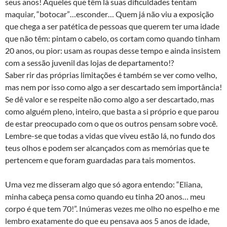
seus anos! Aqueles que têm lá suas dificuldades tentam
maquiar, “botocar”…esconder… Quem já não viu a exposição
que chega a ser patética de pessoas que querem ter uma idade
que não têm: pintam o cabelo, os cortam como quando tinham
20 anos, ou pior: usam as roupas desse tempo e ainda insistem
com a sessão juvenil das lojas de departamento!?
Saber rir das próprias limitações é também se ver como velho,
mas nem por isso como algo a ser descartado sem importância!
Se dê valor e se respeite não como algo a ser descartado, mas
como alguém pleno, inteiro, que basta a si próprio e que parou
de estar preocupado com o que os outros pensam sobre você.
Lembre-se que todas a vidas que viveu estão lá, no fundo dos
teus olhos e podem ser alcançados com as memórias que te
pertencem e que foram guardadas para tais momentos.
Uma vez me disseram algo que só agora entendo: “Eliana,
minha cabeça pensa como quando eu tinha 20 anos… meu
corpo é que tem 70!”. Inúmeras vezes me olho no espelho e me
lembro exatamente do que eu pensava aos 5 anos de idade,