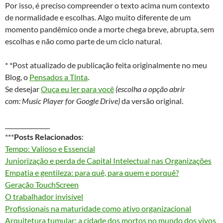
Por isso, é preciso compreender o texto acima num contexto
de normalidade e escolhas. Algo muito diferente de um
momento pandêmico onde a morte chega breve, abrupta, sem
escolhas e não como parte de um ciclo natural.
* *Post atualizado de publicação feita originalmente no meu
Blog, o
Pensados a Tinta
.
Se desejar
Ouça eu ler para você
(escolha a opção abrir
com: Music Player for Google Drive)
da versão original.
_______________
***
Posts Relacionados
:
Tempo: Valioso e Essencial
Juniorização e perda de Capital Intelectual nas Organizações
Empatia e gentileza: para quê, para quem e porquê?
Geração TouchScreen
O trabalhador invisível
Profissionais na maturidade como ativo organizacional
Arquitetura tumular: a cidade dos mortos no mundo dos vivos