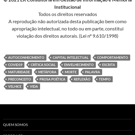
Institucional
Todos os direitos reservados
A reprodução não autorizada desta publicação bem como
apropriação intelectual, no todo ou em parte, constitui
violação dos direitos autorais. (Lei nº 9.610/1998)
AUTOCONHECIMENTO
CAPITAL INTELECTUAL
COMPORTAMENTO
COVID19
CRÍTICA SOCIAL
ENVELHECIMENTO
ESCRITA
MATURIDADE
METÁFORA
MORTE
PALAVRA
PRECONCEITO
PROSA POÉTICA
REFLEXÃO
TEMPO
VELHICE
VIDA
QUEM SOMOS