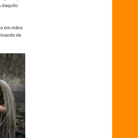
s daquilo
fio em mãos
tinando de