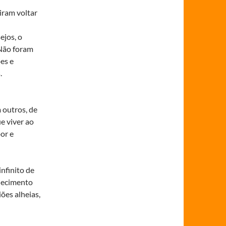
iram voltar
ejos, o
Não foram
es e
.
 outros, de
e viver ao
or e
nfinito de
quecimento
ões alheias,