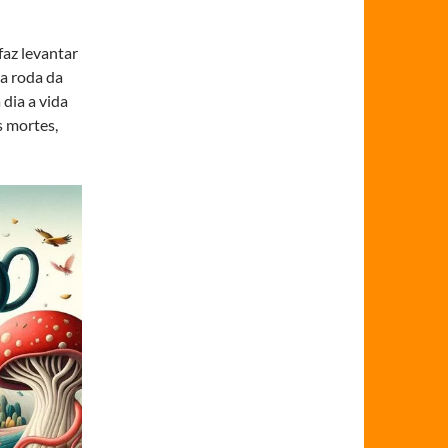
faz levantar
 a roda da
dia a vida
s mortes,