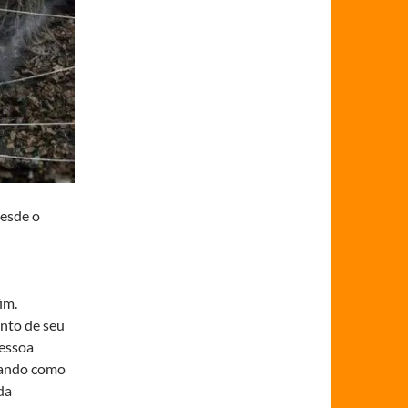
desde o
im.
nto de seu
pessoa
Usando como
da