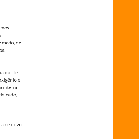
somos
?
e medo, de
os,
ua morte
oxigênio e
a inteira
deixado,
ra de novo