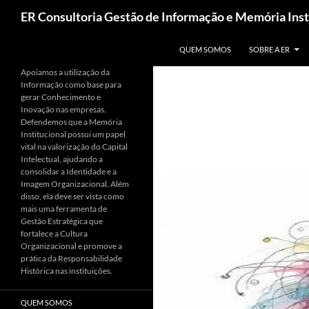
Pesquisar
ER Consultoria Gestão de Informação e Memória Inst
PULAR PARA O CONTEÚDO
QUEM SOMOS
SOBRE A ER
Apoiamos a utilização da
Informação como base para
gerar Conhecimento e
Inovação nas empresas.
Defendemos que a Memória
Institucional possui um papel
vital na valorização do Capital
Intelectual, ajudando a
consolidar a Identidade e a
Imagem Organizacional. Além
disso, ela deve ser vista como
mais uma ferramenta de
Gestão Estratégica que
fortalece a Cultura
Organizacional e promove a
prática da Responsabilidade
Histórica nas instituições.
QUEM SOMOS