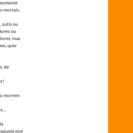
plesmente
o mortais.
 sutis ou
dores ou
dores, mas
es, quer
s, de
r!
rio morrem
os…
da
daquela que