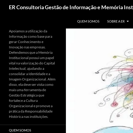
Pesquisar
ER Consultoria Gestão de Informação e Memória Inst
PULAR PARA O CONTEÚDO
QUEM SOMOS
SOBRE A ER
Apoiamos a utilização da
Informação como base para
gerar Conhecimento e
Inovação nas empresas.
Defendemos que a Memória
Institucional possui um papel
vital na valorização do Capital
Intelectual, ajudando a
consolidar a Identidade e a
Imagem Organizacional. Além
disso, ela deve ser vista como
mais uma ferramenta de
Gestão Estratégica que
fortalece a Cultura
Organizacional e promove a
prática da Responsabilidade
Histórica nas instituições.
QUEM SOMOS