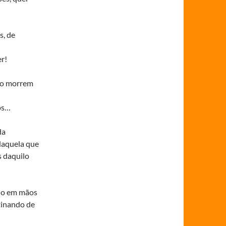
s, de
r!
rio morrem
os…
da
daquela que
s daquilo
fio em mãos
tinando de