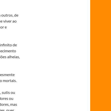
 outros, de
e viver ao
or e
nfinito de
quecimento
ões alheias,
plesmente
o mortais.
 sutis ou
dores ou
dores, mas
es, quer