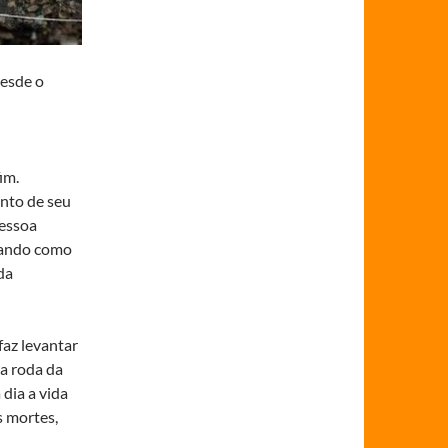
desde o
im.
nto de seu
pessoa
Usando como
da
faz levantar
 a roda da
dia a vida
s mortes,