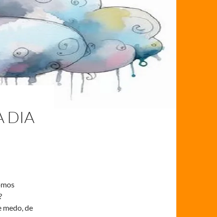
 DIA
somos
?
e medo, de