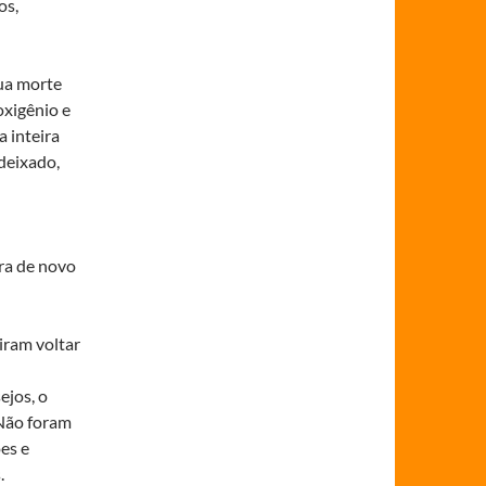
os,
ua morte
oxigênio e
a inteira
deixado,
ra de novo
iram voltar
ejos, o
Não foram
es e
.