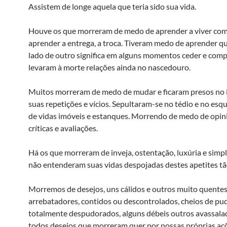
Assistem de longe aquela que teria sido sua vida.
Houve os que morreram de medo de aprender a viver com
aprender a entrega, a troca. Tiveram medo de aprender qu
lado de outro significa em alguns momentos ceder e comp
levaram à morte relações ainda no nascedouro.
Muitos morreram de medo de mudar e ficaram presos no i
suas repetições e vícios. Sepultaram-se no tédio e no es
de vidas imóveis e estanques. Morrendo de medo de opini
críticas e avaliações.
Há os que morreram de inveja, ostentação, luxúria e sim
não entenderam suas vidas despojadas destes apetites tã
Morremos de desejos, uns cálidos e outros muito quentes,
arrebatadores, contidos ou descontrolados, cheios de pu
totalmente despudorados, alguns débeis outros avassala
todos desejos que morreram quer por nossas próprias açõ