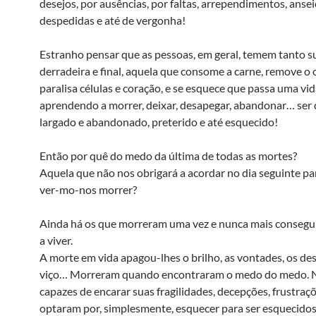
desejos, por ausências, por faltas, arrependimentos, ansei
despedidas e até de vergonha!
Estranho pensar que as pessoas, em geral, temem tanto s
derradeira e final, aquela que consome a carne, remove o 
paralisa células e coração, e se esquece que passa uma vid
aprendendo a morrer, deixar, desapegar, abandonar… ser 
largado e abandonado, preterido e até esquecido!
Então por quê do medo da última de todas as mortes?
Aquela que não nos obrigará a acordar no dia seguinte pa
ver-mo-nos morrer?
Ainda há os que morreram uma vez e nunca mais consegu
a viver.
A morte em vida apagou-lhes o brilho, as vontades, os des
viço… Morreram quando encontraram o medo do medo. 
capazes de encarar suas fragilidades, decepções, frustraçõ
optaram por, simplesmente, esquecer para ser esquecidos