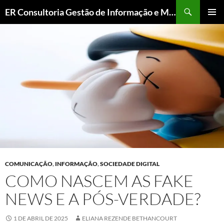
Pesquisar
ER Consultoria Gestão de Informação e Memória Institucional
PULAR
MENU
PARA
PRINCI
O
CONTEÚDO
COMUNICAÇÃO
,
INFORMAÇÃO
,
SOCIEDADE DIGITAL
COMO NASCEM AS FAKE
NEWS E A PÓS-VERDADE?
1 DE ABRIL DE 2025
ELIANA REZENDE BETHANCOURT