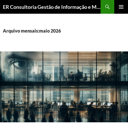
ER Consultoria Gestão de Informação e Memória Institucional
PULAR
MENU
PARA
PRINCI
O
CONTEÚDO
Arquivo mensais:maio 2026