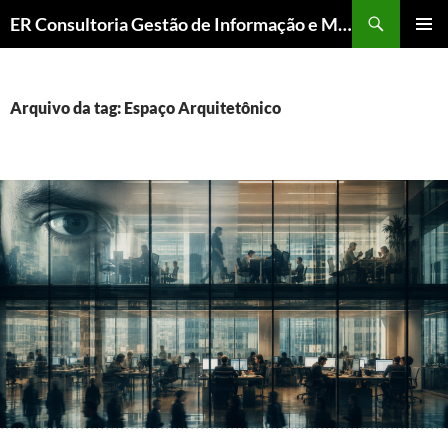
ER Consultoria Gestão de Informação e Memória Institucional
PULAR
MENU
PARA
PRINCI
O
CONTEÚDO
Arquivo da tag: Espaço Arquitetônico