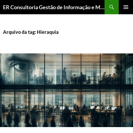
ER Consultoria Gestão de Informação e Memória Institucional
PULAR
MENU
PARA
PRINCI
O
CONTEÚDO
Arquivo da tag: Hieraquia