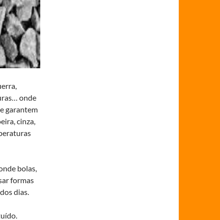
erra,
ouras… onde
ue garantem
ira, cinza,
peraturas
onde bolas,
sar formas
dos dias.
tuído.