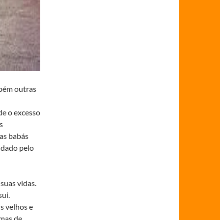
mbém outras
de o excesso
s
uas babás
 dado pelo
suas vidas.
ui.
s velhos e
 mas de