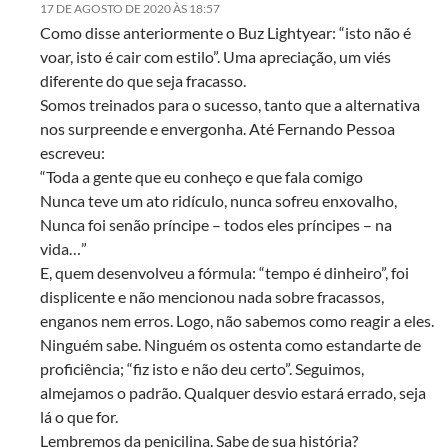
17 DE AGOSTO DE 2020 ÀS 18:57
Como disse anteriormente o Buz Lightyear: “isto não é
voar, isto é cair com estilo”. Uma apreciação, um viés
diferente do que seja fracasso.
Somos treinados para o sucesso, tanto que a alternativa
nos surpreende e envergonha. Até Fernando Pessoa
escreveu:
“Toda a gente que eu conheço e que fala comigo
Nunca teve um ato ridículo, nunca sofreu enxovalho,
Nunca foi senão príncipe – todos eles príncipes – na
vida…”
E, quem desenvolveu a fórmula: “tempo é dinheiro”, foi
displicente e não mencionou nada sobre fracassos,
enganos nem erros. Logo, não sabemos como reagir a eles.
Ninguém sabe. Ninguém os ostenta como estandarte de
proficiência; “fiz isto e não deu certo”. Seguimos,
almejamos o padrão. Qualquer desvio estará errado, seja
lá o que for.
Lembremos da penicilina. Sabe de sua história?