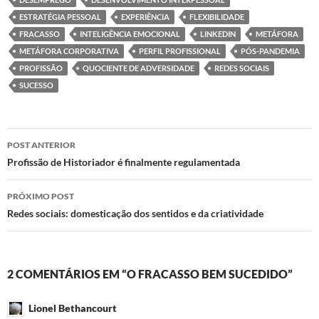
ESTRATÉGIA PESSOAL
EXPERIÊNCIA
FLEXIBILIDADE
FRACASSO
INTELIGÊNCIA EMOCIONAL
LINKEDIN
METÁFORA
METÁFORA CORPORATIVA
PERFIL PROFISSIONAL
PÓS-PANDEMIA
PROFISSÃO
QUOCIENTE DE ADVERSIDADE
REDES SOCIAIS
SUCESSO
Navegação
POST ANTERIOR
de
Profissão de Historiador é finalmente regulamentada
posts
PRÓXIMO POST
Redes sociais: domesticação dos sentidos e da criatividade
2 COMENTÁRIOS EM “O FRACASSO BEM SUCEDIDO”
Lionel Bethancourt