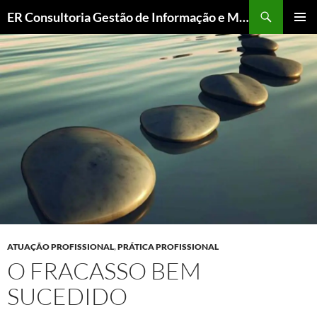
Pesquisar
ER Consultoria Gestão de Informação e Memória Institucional
PULAR
MENU
PARA
PRINCI
O
CONTEÚDO
ATUAÇÃO PROFISSIONAL
,
PRÁTICA PROFISSIONAL
O FRACASSO BEM
SUCEDIDO