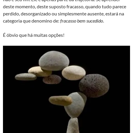
deste momento, deste suposto fracasso, quando tudo parece
perdido, desorganizado ou simplesmente ausente, estará na
categoria que denomino de:
fracasso bem sucedido
.
É óbvio que há muitas opções!