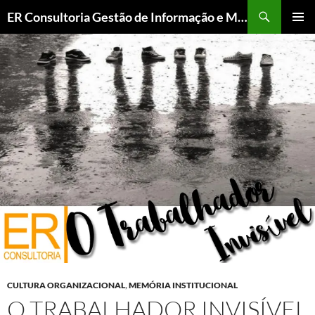
ER Consultoria Gestão de Informação e Memória Institucional
PULAR
MENU
PARA
PRINCI
O
CONTEÚDO
CULTURA ORGANIZACIONAL
,
MEMÓRIA INSTITUCIONAL
O TRABALHADOR INVISÍVEL