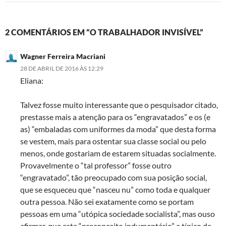
2 COMENTÁRIOS EM “O TRABALHADOR INVISÍVEL”
Wagner Ferreira Macriani
28 DE ABRIL DE 2016 ÀS 12:29
Eliana:
Talvez fosse muito interessante que o pesquisador citado,
prestasse mais a atenção para os “engravatados” e os (e
as) “embaladas com uniformes da moda” que desta forma
se vestem, mais para ostentar sua classe social ou pelo
menos, onde gostariam de estarem situadas socialmente.
Provavelmente o “tal professor” fosse outro
“engravatado”, tão preocupado com sua posição social,
que se esqueceu que “nasceu nu” como toda e qualquer
outra pessoa. Não sei exatamente como se portam
pessoas em uma “utópica sociedade socialista”, mas ouso
afirmar, que este “preconceito indumentário” e típico de