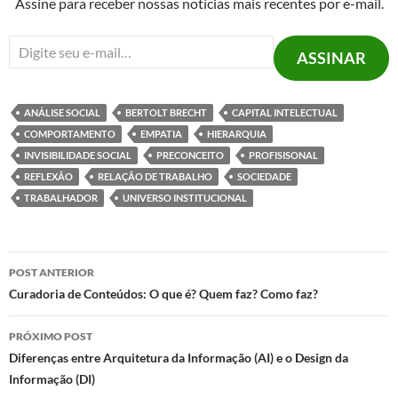
Assine para receber nossas notícias mais recentes por e-mail.
Digite seu e-mail…
ASSINAR
ANÁLISE SOCIAL
BERTOLT BRECHT
CAPITAL INTELECTUAL
COMPORTAMENTO
EMPATIA
HIERARQUIA
INVISIBILIDADE SOCIAL
PRECONCEITO
PROFISISONAL
REFLEXÃO
RELAÇÃO DE TRABALHO
SOCIEDADE
TRABALHADOR
UNIVERSO INSTITUCIONAL
Navegação
POST ANTERIOR
de
Curadoria de Conteúdos: O que é? Quem faz? Como faz?
posts
PRÓXIMO POST
Diferenças entre Arquitetura da Informação (AI) e o Design da
Informação (DI)