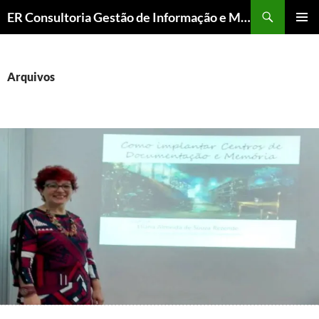
ER Consultoria Gestão de Informação e Memória Institucional
PULAR
MENU
PARA
PRINCI
O
CONTEÚDO
Arquivos