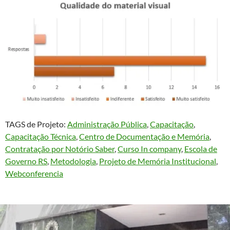
TAGS de Projeto:
Administração Pública
, 
Capacitação
, 
Capacitação Técnica
, 
Centro de Documentação e Memória
, 
Contratação por Notório Saber
, 
Curso In company
, 
Escola de
Governo RS
, 
Metodologia
, 
Projeto de Memória Institucional
, 
Webconferencia