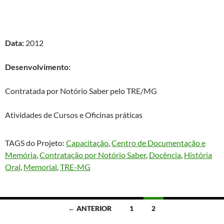
Divulgação na Web 2.0
“.
Cliente
: Tribunal Regional Eleitoral
de Minas Gerais (TRE/MG)
Data:
2012
Desenvolvimento:
Contratada por Notório Saber pelo TRE/MG
Atividades de Cursos e Oficinas práticas
TAGS do Projeto:
Capacitação
, 
Centro de Documentação e
Memória
, 
Contratação por Notório Saber
, 
Docência
, 
História
Oral
, 
Memorial
, 
TRE-MG
Navegação
← ANTERIOR
1
2