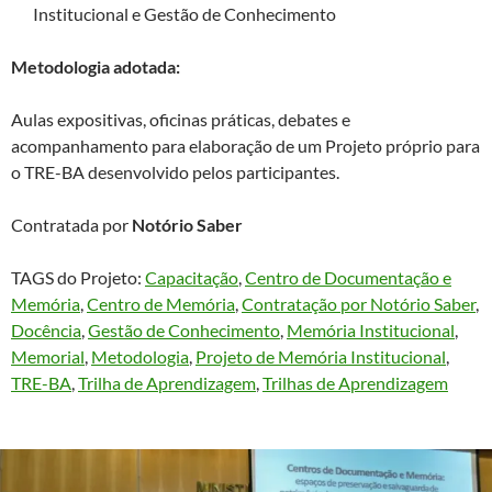
Institucional e Gestão de Conhecimento
Metodologia adotada:
Aulas expositivas, oficinas práticas, debates e
acompanhamento para elaboração de um Projeto próprio para
o TRE-BA desenvolvido pelos participantes.
Contratada por
Notório Saber
TAGS do Projeto:
Capacitação
, 
Centro de Documentação e
Memória
, 
Centro de Memória
, 
Contratação por Notório Saber
, 
Docência
, 
Gestão de Conhecimento
, 
Memória Institucional
, 
Memorial
, 
Metodologia
, 
Projeto de Memória Institucional
, 
TRE-BA
, 
Trilha de Aprendizagem
, 
Trilhas de Aprendizagem