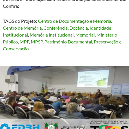
Confira:
TAGS do Projeto:
Centro de Documentação e Memória
, 
Centro de Memória
, 
Conferência
, 
Docência
, 
Identidade
Institucional
, 
Memória Institucional
, 
Memorial
, 
Ministério
Público
, 
MPF
, 
MPSP
, 
Patrimônio Documental
, 
Preservação e
Conservação