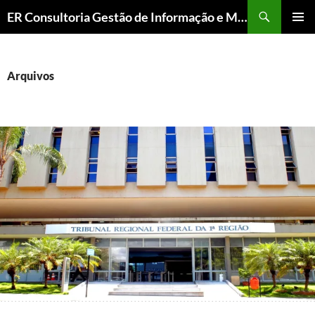
ER Consultoria Gestão de Informação e Memória Institucional
PULAR
MENU
PARA
PRINCI
O
CONTEÚDO
Arquivos