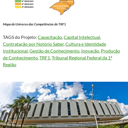
Mapa do Universo das Competências do TRF1
TAGS do Projeto:
Capacitação
, 
Capital Intelectual
, 
Contratação por Notório Saber
, 
Cultura e Identidade
Institucional
, 
Gestão de Conhecimento
, 
Inovação
, 
Produção
de Conhecimento
, 
TRF1
, 
Tribunal Regional Federal da 1ª
Região