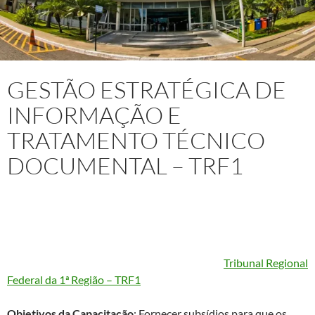
GESTÃO ESTRATÉGICA DE
INFORMAÇÃO E
TRATAMENTO TÉCNICO
DOCUMENTAL – TRF1
Projeto
: Capacitação Técnica In Company “Gestão Estratégica
de Informação e Tratamento Técnico Documental aplicado à
Memória Institucional e Centros de Documentação e/ou
Memória: da elaboração à divulgação” para o
Tribunal Regional
Federal da 1ª Região – TRF1
Objetivos da Capacitação
: Fornecer subsídios para que os