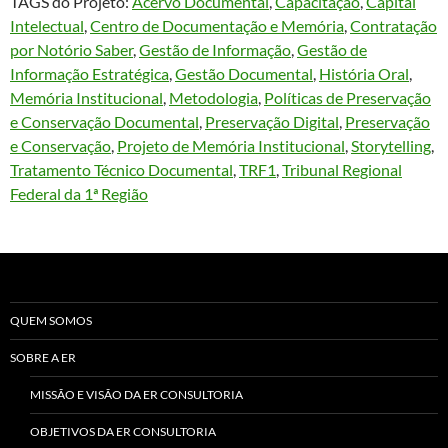
TAGS do Projeto:
Acervo Documental
, 
Capacitação
, 
Capital
Intelectual
, 
Centro de Documentação e Memória
, 
Contratação
por Notório Saber
, 
Gestão de Informação
, 
Gestão de
Informação Estratégica
, 
Gestão Documental
, 
História Oral
, 
Memória Institucional
, 
Metodologia
, 
Políticas de Preservação
e Conservação Documental
, 
Preservação Digital
, 
Preservação
e Conservação
, 
Projeto de Memória Institucional
, 
Storytelling
, 
Tratamento Técnico Documental
, 
TRF1
, 
Tribunal Regional
Federal da 1ª Região
QUEM SOMOS
SOBRE A ER
MISSÃO E VISÃO DA ER CONSULTORIA
OBJETIVOS DA ER CONSULTORIA