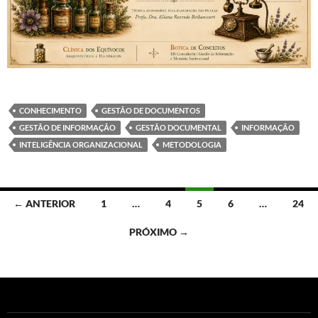
CONHECIMENTO
GESTÃO DE DOCUMENTOS
GESTÃO DE INFORMAÇÃO
GESTÃO DOCUMENTAL
INFORMAÇÃO
INTELIGÊNCIA ORGANIZACIONAL
METODOLOGIA
Navegação
← ANTERIOR
1
…
4
5
6
…
24
por
PRÓXIMO →
posts