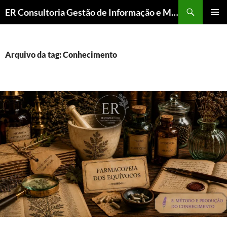
ER Consultoria Gestão de Informação e Memória Institucional
PULAR
MENU
PARA
PRINCI
O
CONTEÚDO
Arquivo da tag: Conhecimento